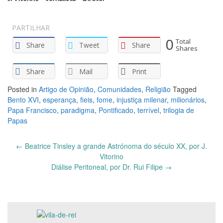
PARTILHAR
0
Total
Share
Tweet
Share
Shares
Share
Mail
Print
Posted in
Artigo de Opinião
,
Comunidades
,
Religião
Tagged
Bento XVI
,
esperança
,
fieis
,
fome
,
injustiça milenar
,
milionários
,
Papa Francisco
,
paradigma
,
Pontificado
,
terrível
,
trilogia de
Papas
Post
←
Beatrice Tinsley a grande Astrónoma do século XX, por J.
navigation
Vitorino
Diálise Peritoneal, por Dr. Rui Filipe
→