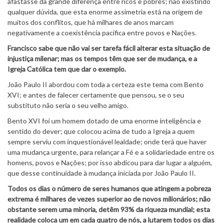
afastasse da grande diferença entre ricos e pobres; não existindo
qualquer dúvida, que esta enorme assimetria está na origem de
muitos dos conflitos, que há milhares de anos marcam
negativamente a coexistência pacífica entre povos e Nações.
Francisco sabe que não vai ser tarefa fácil alterar esta situação de
injustiça milenar; mas os tempos têm que ser de mudança, e a
Igreja Católica tem que dar o exemplo.
João Paulo II abordou com toda a certeza este tema com Bento
XVI; e antes de falecer certamente que pensou, se o seu
substituto não seria o seu velho amigo.
Bento XVI foi um homem dotado de uma enorme inteligência e
sentido do dever; que colocou acima de tudo a Igreja a quem
sempre serviu com inquestionável lealdade; onde terá que haver
uma mudança urgente, para relançar a Fé e a solidariedade entre os
homens, povos e Nações; por isso abdicou para dar lugar a alguém,
que desse continuidade à mudança iniciada por João Paulo II.
Todos os dias o número de seres humanos que atingem a pobreza
extrema é milhares de vezes superior ao de novos milionários; não
obstante serem uma minoria, detêm 93% da riqueza mundial; esta
realidade coloca um em cada quatro de nós, a lutarem todos os dias