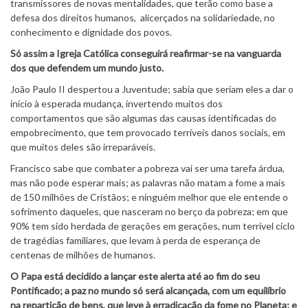
transmissores de novas mentalidades, que terão como base a
defesa dos direitos humanos, alicerçados na solidariedade, no
conhecimento e dignidade dos povos.
Só assim a Igreja Católica conseguirá reafirmar-se na vanguarda
dos que defendem um mundo justo.
João Paulo II despertou a Juventude; sabia que seriam eles a dar o
início à esperada mudança, invertendo muitos dos
comportamentos que são algumas das causas identificadas do
empobrecimento, que tem provocado terríveis danos sociais, em
que muitos deles são irreparáveis.
Francisco sabe que combater a pobreza vai ser uma tarefa árdua,
mas não pode esperar mais; as palavras não matam a fome a mais
de 150 milhões de Cristãos; e ninguém melhor que ele entende o
sofrimento daqueles, que nasceram no berço da pobreza; em que
90% tem sido herdada de gerações em gerações, num terrível ciclo
de tragédias familiares, que levam à perda de esperança de
centenas de milhões de humanos.
O Papa está decidido a lançar este alerta até ao fim do seu
Pontificado; a paz no mundo só será alcançada, com um equilíbrio
na repartição de bens, que leve à erradicação da fome no Planeta; e