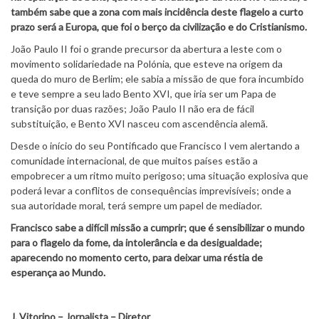
também sabe que a zona com mais incidência deste flagelo a curto
prazo será a Europa, que foi o berço da civilização e do Cristianismo.
João Paulo II foi o grande precursor da abertura a leste com o
movimento solidariedade na Polónia, que esteve na origem da
queda do muro de Berlim; ele sabia a missão de que fora incumbido
e teve sempre a seu lado Bento XVI, que iria ser um Papa de
transição por duas razões; João Paulo II não era de fácil
substituição, e Bento XVI nasceu com ascendência alemã.
Desde o início do seu Pontificado que Francisco I vem alertando a
comunidade internacional, de que muitos países estão a
empobrecer a um ritmo muito perigoso; uma situação explosiva que
poderá levar a conflitos de consequências imprevisíveis; onde a
sua autoridade moral, terá sempre um papel de mediador.
Francisco sabe a difícil missão a cumprir; que é sensibilizar o mundo
para o flagelo da fome, da intolerância e da desigualdade;
aparecendo no momento certo, para deixar uma réstia de
esperança ao Mundo.
J. Vitorino – Jornalista – Diretor