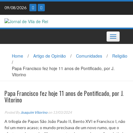
Skip
09/08/2026
to
content
Toggle
navigation
Home
/
Artigo de Opinião
/
Comunidades
/
Religião
/
Papa Francisco fez hoje 11 anos de Pontificado, por J.
Vitorino
Papa Francisco fez hoje 11 anos de Pontificado, por J.
Vitorino
Posted By
Joaquim Vitorino
on 13/03/2024
A trilogia de Papas São João Paulo II, Bento XVI e Francisco I, não
foi um mero acaso; o mundo precisava de um novo rumo, que o