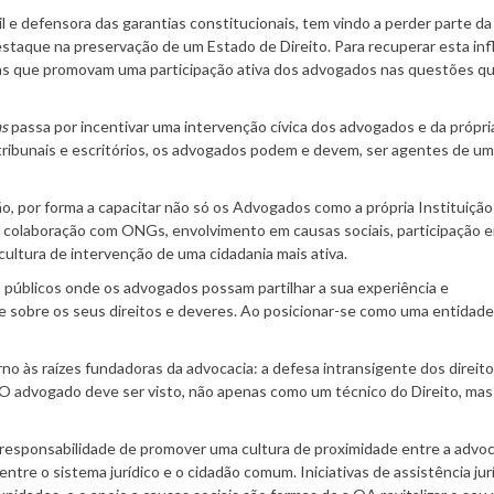
il e defensora das garantias constitucionais, tem vindo a perder parte da
staque na preservação de um Estado de Direito. Para recuperar esta inf
as que promovam uma participação ativa dos advogados nas questões q
as
passa por incentivar uma intervenção cívica dos advogados e da própr
 tribunais e escritórios, os advogados podem e devem, ser agentes de u
o, por forma a capacitar não só os Advogados como a própria Instituição
 da colaboração com ONGs, envolvimento em causas sociais, participação 
ultura de intervenção de uma cidadania mais ativa.
públicos onde os advogados possam partilhar a sua experiência e
e sobre os seus direitos e deveres. Ao posicionar-se como uma entidade
no às raízes fundadoras da advocacia: a defesa intransigente dos direit
 O advogado deve ser visto, não apenas como um técnico do Direito, ma
esponsabilidade de promover uma cultura de proximidade entre a advoc
entre o sistema jurídico e o cidadão comum. Iniciativas de assistência jur