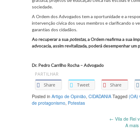
gratuita, projetos de educação cívica nas escolas e comu
sociedade.
A Ordem dos Advogados tem a oportunidade e a responsa
intervenção cívica dos seus membros e clarificando o v
garantias dos cidadãos.
Ao recuperar a sua
potestas
, a Ordem reafirma a sua imp
advocacia, assim revitalizada, poderá desempenhar um
Dr. Pedro Carrilho Rocha – Advogado
PARTILHAR
Share
Tweet
Share
Posted in
Artigo de Opinião
,
CIDADANIA
Tagged
(OA)
de protagonismo
,
Potestas
Post
←
Vila de Rei 
A mais 
navigation