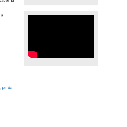
papel na
 a
,
perda