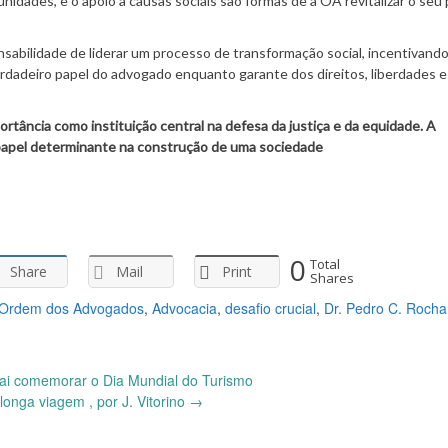
nidades, e o apoio a causas sociais são formas de a OA revitalizar o seu 
bilidade de liderar um processo de transformação social, incentivando
erdadeiro papel do advogado enquanto garante dos direitos, liberdades e
ortância como instituição central na defesa da justiça e da equidade. A
 papel determinante na construção de uma sociedade
0
Total
Share
Mail
Print
Shares
 Ordem dos Advogados
,
Advocacia
,
desafio crucial
,
Dr. Pedro C. Rocha
vai comemorar o Dia Mundial do Turismo
longa viagem , por J. Vitorino
→