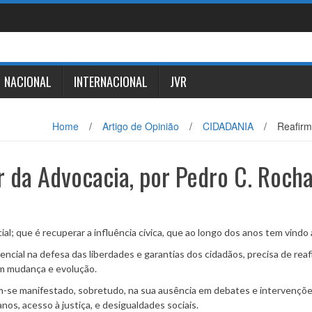
NACIONAL
INTERNACIONAL
JVR
Home
/
Artigo de Opinião
/
CIDADANIA
/
Reafirm
r da Advocacia, por Pedro C. Roch
; que é recuperar a influência cívica, que ao longo dos anos tem vindo 
ial na defesa das liberdades e garantias dos cidadãos, precisa de reaf
m mudança e evolução.
se manifestado, sobretudo, na sua ausência em debates e intervençõ
os, acesso à justiça, e desigualdades sociais.