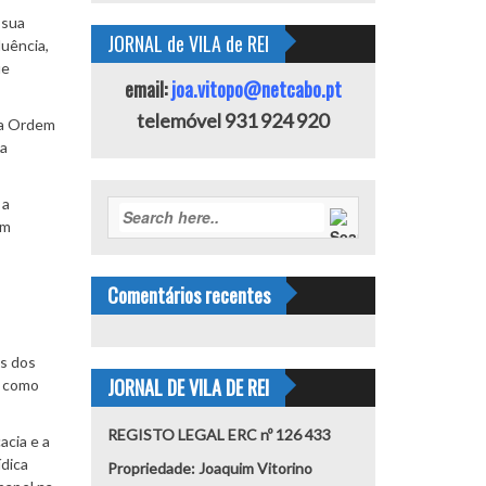
 sua
JORNAL de VILA de REI
luência,
ue
email:
joa.vitopo@netcabo.pt
telemóvel 931 924 920
ia Ordem
ma
 a
em
Comentários recentes
os dos
JORNAL DE VILA DE REI
s como
REGISTO LEGAL ERC nº 126 433
acia e a
ídica
Propriedade: Joaquim Vitorino