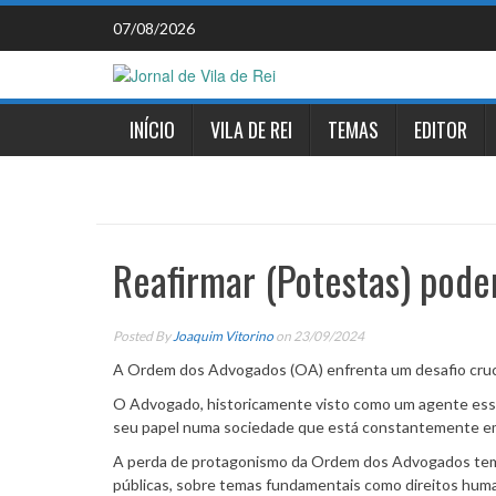
Skip
07/08/2026
to
content
INÍCIO
VILA DE REI
TEMAS
EDITOR
Reafirmar (Potestas) pode
Posted By
Joaquim Vitorino
on 23/09/2024
A Ordem dos Advogados (OA) enfrenta um desafio crucial
O Advogado, historicamente visto como um agente essenc
seu papel numa sociedade que está constantemente e
A perda de protagonismo da Ordem dos Advogados tem-
públicas, sobre temas fundamentais como direitos human