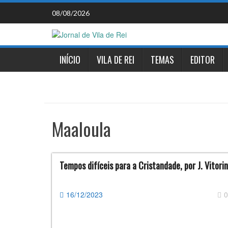
Skip
08/08/2026
to
content
INÍCIO
VILA DE REI
TEMAS
EDITOR
Maaloula
Tempos difíceis para a Cristandade, por J. Vitori
16/12/2023
0