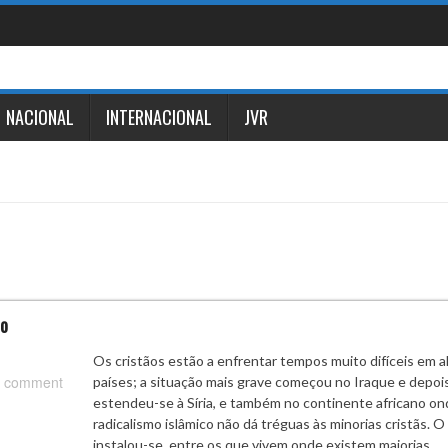
NACIONAL
INTERNACIONAL
JVR
no
Os cristãos estão a enfrentar tempos muito difíceis em 
 comment
países; a situação mais grave começou no Iraque e depoi
estendeu-se à Síria, e também no continente africano on
radicalismo islâmico não dá tréguas às minorias cristãs. 
instalou-se, entre os que vivem onde existem maiorias