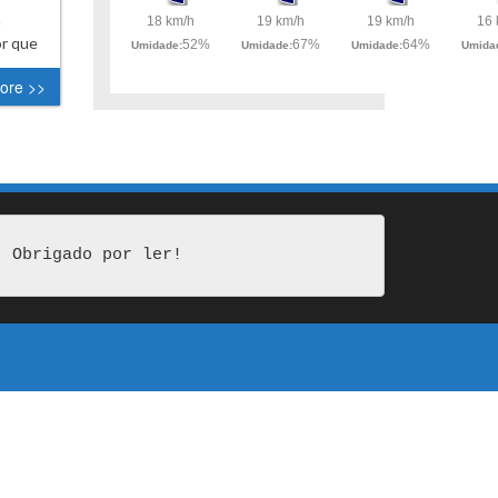
m
or que
ore >>
Obrigado por ler!