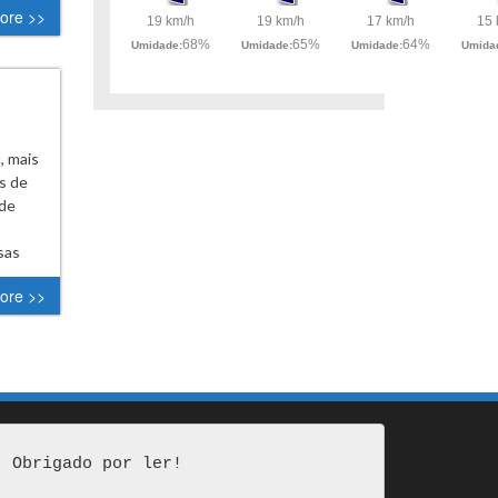
ore >>
, mais
s de
 de
sas
ore >>
Obrigado por ler!