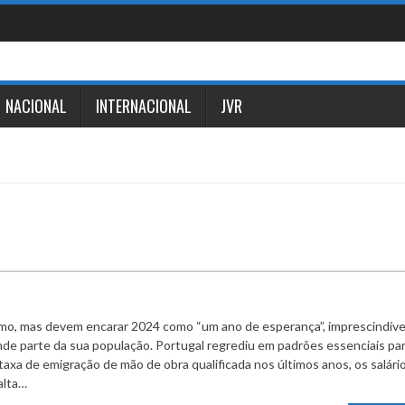
NACIONAL
INTERNACIONAL
JVR
o, mas devem encarar 2024 como “um ano de esperança”, imprescindíve
nde parte da sua população. Portugal regrediu em padrões essenciais par
taxa de emigração de mão de obra qualificada nos últimos anos, os salári
alta…