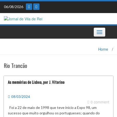
Skip
06/08/2026
to
content
Toggle
navigation
Home
/
Rio Trancão
As memórias de Lisboa, por J. Vitorino
08/03/2024
0 comment
Foi a 22 de maio de 1998 que teve início a Expo 98, um
sucesso que muito orgulhou os portugueses; quando do