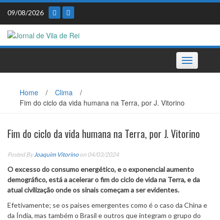
Skip
09/08/2026
to
content
Toggle
navigation
Home
/
Clima
/
Fim do ciclo da vida humana na Terra, por J. Vitorino
Fim do ciclo da vida humana na Terra, por J. Vitorino
Posted By
Joaquim Vitorino
on 04/03/2024
O excesso do consumo energético, e o exponencial aumento
demográfico, está a acelerar o fim do ciclo de vida na Terra, e da
atual civilização onde os sinais começam a ser evidentes.
Efetivamente; se os países emergentes como é o caso da China e
da Índia, mas também o Brasil e outros que integram o grupo do