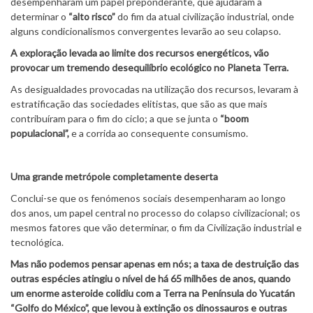
desempenharam um papel preponderante, que ajudaram a
determinar o
“alto risco”
do fim da atual civilização industrial, onde
alguns condicionalismos convergentes levarão ao seu colapso.
A exploração levada ao limite dos recursos energéticos, vão
provocar um tremendo desequilíbrio ecológico no Planeta Terra.
As desigualdades provocadas na utilização dos recursos, levaram à
estratificação das sociedades elitistas, que são as que mais
contribuíram para o fim do ciclo; a que se junta o
“boom
populacional”,
e a corrida ao consequente consumismo.
Uma grande metrópole completamente deserta
Conclui-se que os fenómenos sociais desempenharam ao longo
dos anos, um papel central no processo do colapso civilizacional; os
mesmos fatores que vão determinar, o fim da Civilização industrial e
tecnológica.
Mas não podemos pensar apenas em nós; a taxa de destruição das
outras espécies atingiu o nível de há 65 milhões de anos, quando
um enorme asteroide colidiu com a Terra na Península do Yucatán
“Golfo do México”, que levou à extinção os dinossauros e outras