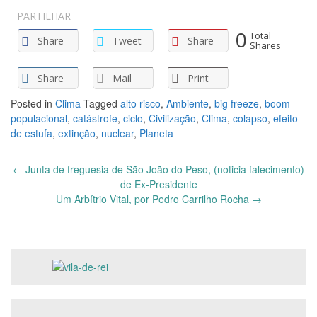
PARTILHAR
0
Total
Share
Tweet
Share
Shares
Share
Mail
Print
Posted in
Clima
Tagged
alto risco
,
Ambiente
,
big freeze
,
boom
populacional
,
catástrofe
,
ciclo
,
Civilização
,
Clima
,
colapso
,
efeito
de estufa
,
extinção
,
nuclear
,
Planeta
Post
←
Junta de freguesia de São João do Peso, (noticia falecimento)
navigation
de Ex-Presidente
Um Arbítrio Vital, por Pedro Carrilho Rocha
→