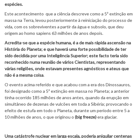
espécies.
Este acontecimento que a ciência descreve como a 5ª extinção em
massa na Terra, levou posteriormente à reiniciação do processo de
vida, com os sobreviventes a partir da água e subsolo, que deu
origem ao homo sapiens 63 milhões de anos depois.
Acredita-se que a espécie humana, é a de mais rápida ascensão na
História do Planeta; e que haverá uma forte possibilidade de ter
sido decidida por uma Inteligência Superior; este facto teria sido
reconhecido numa reunião de vários Cientistas, representando
várias religiões, onde estavam presentes agnósticos e ateus que
não é a mesma coisa
.
O evento acima referido e que acabou com a era dos Dinossauros,
foi designado como a 5ª extinção em massa no Planeta; a anterior
tinha ocorrido 185 milhões de anos antes, quando da erupção em
simultâneo de dezenas de vulcões em toda a Sibéria; provocando o
efeito de estufa em todo o Planeta, durante um período entre 5 a
10 milhões de anos, o que originou o
(big freeze)
era glaciar.
Uma catástrofe nuclear em larga escala, poderia aniquilar centenas