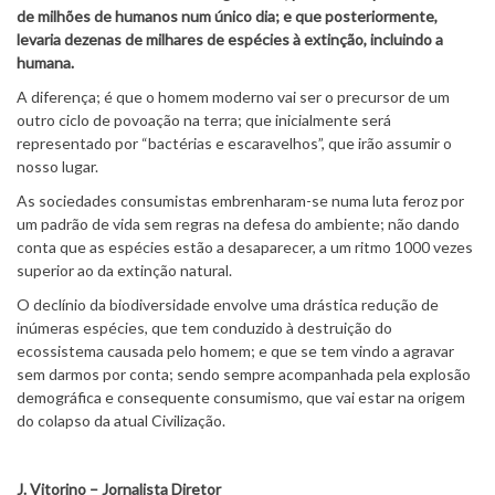
de milhões de humanos num único dia; e que posteriormente,
levaria dezenas de milhares de espécies à extinção, incluindo a
humana.
A diferença; é que o homem moderno vai ser o precursor de um
outro ciclo de povoação na terra; que inicialmente será
representado por “bactérias e escaravelhos”, que irão assumir o
nosso lugar.
As sociedades consumistas embrenharam-se numa luta feroz por
um padrão de vida sem regras na defesa do ambiente; não dando
conta que as espécies estão a desaparecer, a um ritmo 1000 vezes
superior ao da extinção natural.
O declínio da biodiversidade envolve uma drástica redução de
inúmeras espécies, que tem conduzido à destruição do
ecossistema causada pelo homem; e que se tem vindo a agravar
sem darmos por conta; sendo sempre acompanhada pela explosão
demográfica e consequente consumismo, que vai estar na origem
do colapso da atual Civilização.
J.
Vitorino – Jornalista Diretor