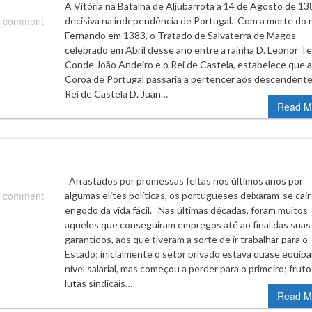
A Vitória na Batalha de Aljubarrota a 14 de Agosto de 138
 comment
decisiva na independência de Portugal. Com a morte do r
Fernando em 1383, o Tratado de Salvaterra de Magos
celebrado em Abril desse ano entre a rainha D. Leonor Te
Conde João Andeiro e o Rei de Castela, estabelece que a
Coroa de Portugal passaria a pertencer aos descendent
Rei de Castela D. Juan…
Read M
Arrastados por promessas feitas nos últimos anos por
 comment
algumas elites políticas, os portugueses deixaram-se cair
engodo da vida fácil. Nas últimas décadas, foram muitos
aqueles que conseguiram empregos até ao final das suas 
garantidos, aos que tiveram a sorte de ir trabalhar para o
Estado; inicialmente o setor privado estava quase equipa
nível salarial, mas começou a perder para o primeiro; fruto
lutas sindicais…
Read M