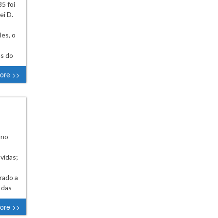
5 foi
ei D.
les, o
es do
ore >>
 no
vidas;
rado a
 das
ore >>