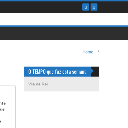
Home
/
O TEMPO que faz esta semana
Vila de Rei
nte
que
a
o…