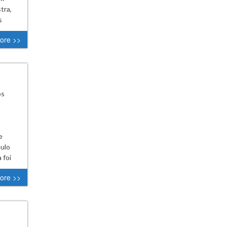
tra,
s
ore >>
os
e
nulo
 foi
ore >>