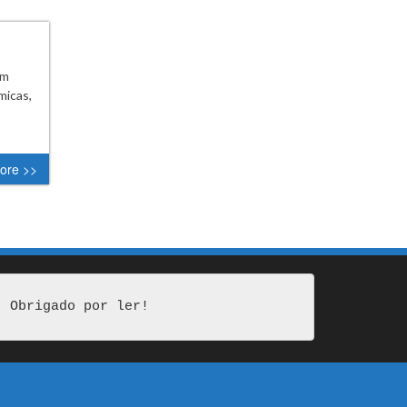
am
micas,
ore >>
Obrigado por ler!