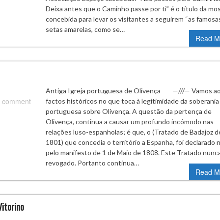
Deixa antes que o Caminho passe por ti” é o título da mos
concebida para levar os visitantes a seguirem “as famosa
setas amarelas, como se…
Read M
Antiga Igreja portuguesa de Olivença —///— Vamos a
 comment
factos históricos no que toca à legitimidade da soberania
portuguesa sobre Olivença. A questão da pertença de
Olivença, continua a causar um profundo incómodo nas
relações luso-espanholas; é que, o (Tratado de Badajoz d
1801) que concedia o território a Espanha, foi declarado 
pelo manifesto de 1 de Maio de 1808. Este Tratado nunca
revogado. Portanto continua…
Read M
Vitorino