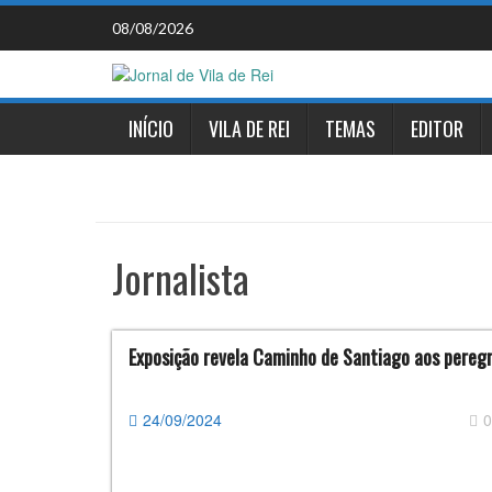
Skip
08/08/2026
to
content
INÍCIO
VILA DE REI
TEMAS
EDITOR
Jornalista
Exposição revela Caminho de Santiago aos peregr
24/09/2024
0