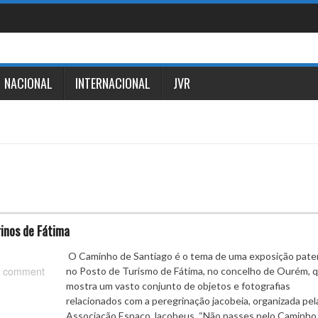
NACIONAL
INTERNACIONAL
JVR
inos de Fátima
O Caminho de Santiago é o tema de uma exposição pate
 comment
no Posto de Turismo de Fátima, no concelho de Ourém, 
mostra um vasto conjunto de objetos e fotografias
relacionados com a peregrinação jacobeia, organizada pel
Associação Espaço Jacobeus. “Não passes pelo Caminh