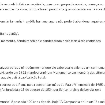
de naquela trágica emergência; com o seu grupo de noviços, começaram
ar a morrer os vivos, porque foram poucos os que sobreviveram na área 
senciar tamanha tragédia humana; agora não poderá abandonar aqueles, 
ta no Japão”.
 momento, sendo recebido e condecorado pelas mais altas entidades
izou; porque ninguém melhor que ele sabe qual o valor de um ser huma
ki, onde em 1962 mandou erigir um Monumento em memória das vítimas
aquele país à capitulação total.
 regressou a Roma para receber das mãos de Paulo VI em maio de 1965 
 foi fundada a 15 de agosto de 1534 por Santo Ignácio de Loyola, uma
munho” é passado 400 anos depois; hoje “A Companhia de Jesus” é a ma