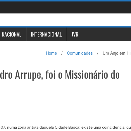
NACIONAL
INTERNACIONAL
JVR
Home
/
Comunidades
/
Um Anjo em Hir
ro Arrupe, foi o Missionário do
 Século XX
07, numa zona antiga daquela Cidade Basca; existe uma coincidência, q