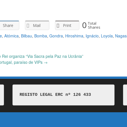
0
Total
Share
Mail
Print
Shares
e
,
Atómica
,
Bilbau
,
Bomba
,
Gondra
,
Hiroshima
,
Ignácio
,
Loyola
,
Nagas
 Rei organiza “Via Sacra pela Paz na Ucrânia”
ortugal, paraíso de VIPs
→
REGISTO LEGAL ERC nº 126 433