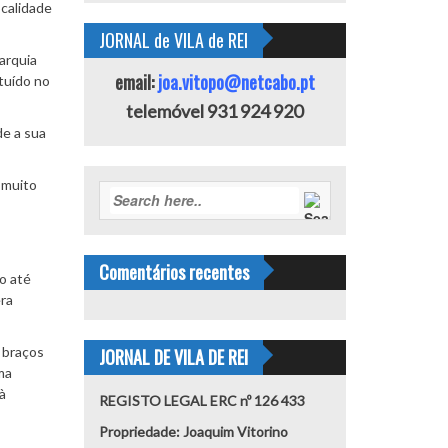
ocalidade
JORNAL de VILA de REI
arquia
email:
joa.vitopo@netcabo.pt
tuído no
telemóvel 931 924 920
de a sua
r muito
Comentários recentes
o até
era
 braços
JORNAL DE VILA DE REI
ma
à
REGISTO LEGAL ERC nº 126 433
Propriedade: Joaquim Vitorino
.