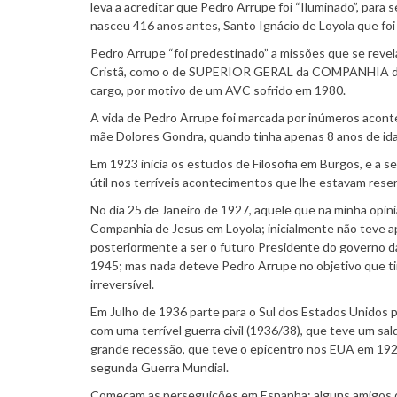
leva a acreditar que Pedro Arrupe foi “Iluminado”, para 
nasceu 416 anos antes, Santo Ignácio de Loyola que fo
Pedro Arrupe “foi predestinado” a missões que se revel
Cristã, como o de SUPERIOR GERAL da COMPANHIA de JE
cargo, por motivo de um AVC sofrido em 1980.
A vida de Pedro Arrupe foi marcada por inúmeros acont
mãe Dolores Gondra, quando tinha apenas 8 anos de id
Em 1923 inicia os estudos de Filosofia em Burgos, e a se
útil nos terríveis acontecimentos que lhe estavam reser
No dia 25 de Janeiro de 1927, aquele que na minha opini
Companhia de Jesus em Loyola; inicialmente não teve apo
posteriormente a ser o futuro Presidente do governo da
1945; mas nada deteve Pedro Arrupe no objetivo que tin
irreversível.
Em Julho de 1936 parte para o Sul dos Estados Unidos p
com uma terrível guerra civil (1936/38), que teve um s
grande recessão, que teve o epicentro nos EUA em 1929
segunda Guerra Mundial.
Começam as perseguições em Espanha; alguns amigos de