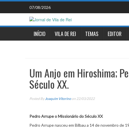
Skip
07/08/2026
to
content
INÍCIO
VILA DE REI
TEMAS
EDITOR
Um Anjo em Hiroshima; Ped
Século XX.
Posted By
Joaquim Vitorino
on 22/03/2022
Pedro Arrupe o Missionário do
Pedro Arrupe nasceu em Bilbau a 14 de novembro de 19