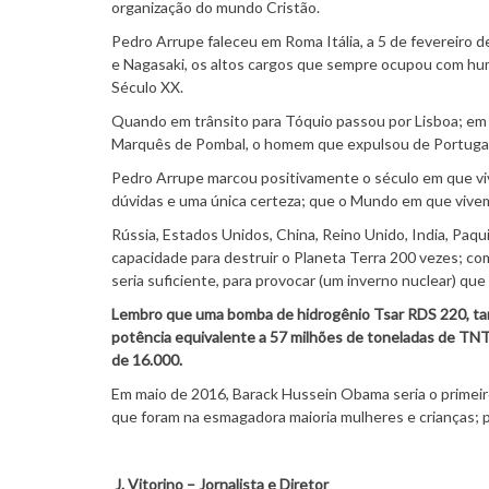
organização do mundo Cristão.
Pedro Arrupe faleceu em Roma Itália, a 5 de fevereiro d
e Nagasaki, os altos cargos que sempre ocupou com hum
Século XX.
Quando em trânsito para Tóquio passou por Lisboa; em
Marquês de Pombal, o homem que expulsou de Portugal 
Pedro Arrupe marcou positivamente o século em que viv
dúvidas e uma única certeza; que o Mundo em que vivem
Rússia, Estados Unidos, China, Reino Unido, India, Paqu
capacidade para destruir o Planeta Terra 200 vezes; c
seria suficiente, para provocar (um inverno nuclear) que
Lembro que uma bomba de hidrogênio Tsar RDS 220, ta
potência equivalente a 57 milhões de toneladas de TNT
de 16.000.
Em maio de 2016, Barack Hussein Obama seria o primeiro
que foram na esmagadora maioria mulheres e crianças; 
J.
Vitorino – Jornalista e Diretor