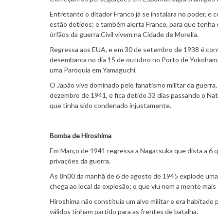
Entretanto o ditador Franco já se instalara no poder, 
estão detidos; e também alerta Franco, para que tenha
órfãos da guerra Civil vivem na Cidade de Morelia.
Regressa aos EUA, e em 30 de setembro de 1938 é conv
desembarca no dia 15 de outubro no Porto de Yokohama 
uma Paróquia em Yamaguchi.
O Japão vive dominado pelo fanatismo militar da guerra
dezembro de 1941, e fica detido 33 dias passando o Nat
que tinha sido condenado injustamente.
Bomba de Hiroshima
Em Março de 1941 regressa a Nagatsuka que dista a 6 qu
privações da guerra.
Às 8h00 da manhã de 6 de agosto de 1945 explode uma
chega ao local da explosão; o que viu nem a mente mais 
Hiroshima não constituía um alvo militar e era habitad
válidos tinham partido para as frentes de batalha.