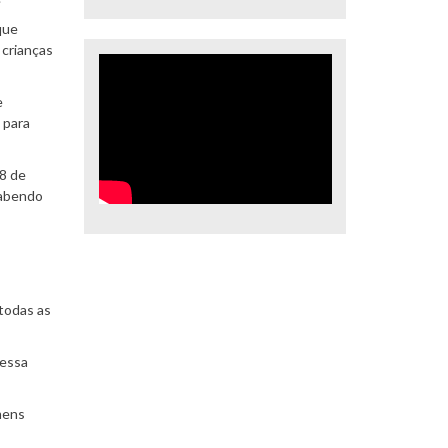
que
 crianças
e
 para
 8 de
sabendo
todas as
ressa
mens