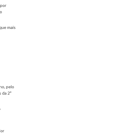
 por
do
que mais
no, pelo
 da 2ª
o
ior