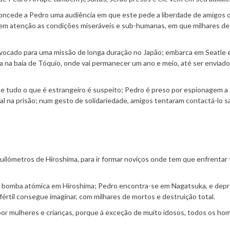
e concede a Pedro uma audiência em que este pede a liberdade de amigos 
 em atenção as condições miseráveis e sub-humanas, em que milhares de
ocado para uma missão de longa duração no Japão; embarca em Seatle 
na baía de Tóquio, onde vai permanecer um ano e meio, até ser enviado
, e tudo o que é estrangeiro é suspeito; Pedro é preso por espionagem a
al na prisão; num gesto de solidariedade, amigos tentaram contactá-lo 
ilómetros de Hiroshima, para ir formar noviços onde tem que enfrentar 
 bomba atómica em Hiroshima; Pedro encontra-se em Nagatsuka, e dep
fértil consegue imaginar, com milhares de mortos e destruição total.
o por mulheres e crianças, porque á exceção de muito idosos, todos os ho