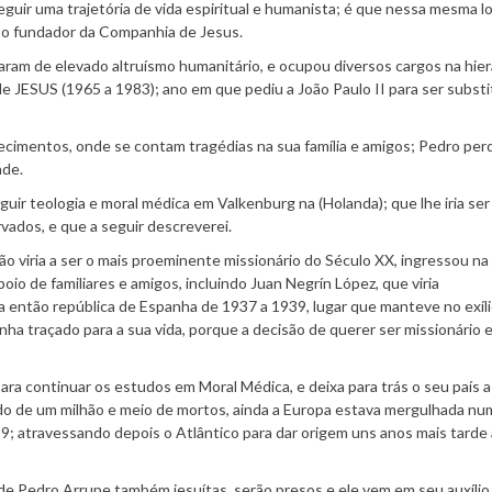
seguir uma trajetória de vida espiritual e humanista; é que nessa mesma l
i o fundador da Companhia de Jesus.
aram de elevado altruísmo humanitário, e ocupou diversos cargos na hier
SUS (1965 a 1983); ano em que pediu a João Paulo II para ser substi
ecimentos, onde se contam tragédias na sua família e amigos; Pedro per
ade.
guir teologia e moral médica em Valkenburg na (Holanda); que lhe iria se
vados, e que a seguir descreverei.
ão viria a ser o mais proeminente missionário do Século XX, ingressou na
io de familiares e amigos, incluindo Juan Negrín López, que viria
 então república de Espanha de 1937 a 1939, lugar que manteve no exíli
ha traçado para a sua vida, porque a decisão de querer ser missionário 
ara continuar os estudos em Moral Médica, e deixa para trás o seu país a
aldo de um milhão e meio de mortos, ainda a Europa estava mergulhada nu
; atravessando depois o Atlântico para dar origem uns anos mais tarde 
 Pedro Arrupe também jesuítas, serão presos e ele vem em seu auxílio