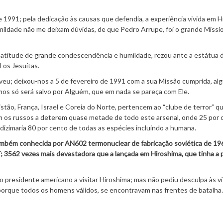
e 1991; pela dedicação às causas que defendia, a experiência vivida em 
ildade não me deixam dúvidas, de que Pedro Arrupe, foi o grande Missi
 atitude de grande condescendência e humildade, rezou ante a estátua 
os Jesuítas.
eu; deixou-nos a 5 de fevereiro de 1991 com a sua Missão cumprida, al
os só será salvo por Alguém, que em nada se pareça com Ele.
istão, França, Israel e Coreia do Norte, pertencem ao “clube de terror” q
om os russos a deterem quase metade de todo este arsenal, onde 25 por 
 dizimaria 80 por cento de todas as espécies incluindo a humana.
mbém conhecida por AN602 termonuclear de fabricação soviética de 19
; 3562 vezes mais devastadora que a lançada em Hiroshima, que tinha a 
 presidente americano a visitar Hiroshima; mas não pediu desculpa às ví
porque todos os homens válidos, se encontravam nas frentes de batalha.