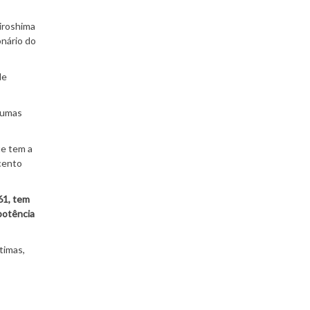
Hiroshima
onário do
de
gumas
ue tem a
cento
61, tem
potência
timas,