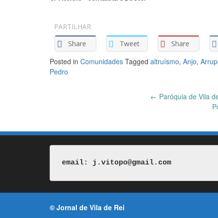
PARTILHAR
Share
Tweet
Share
Posted in
Comunidades
Tagged
altruísmo
,
Anjo
,
Arrup
Pedro
Post
←
Paróquia de Vila de
P
navigation
email: j.vitopo@gmail.com
© Jornal de Vila de Rei