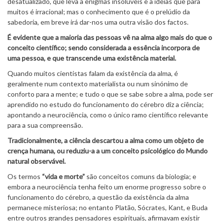
desatualizado, que leva a enigmas insolúveis e a ideias que para
muitos é irracional; mas o conhecimento que é o prelúdio da
sabedoria, em breve irá dar-nos uma outra visão dos factos.
É evidente que a maioria das pessoas vê na alma algo mais do que o
conceito científico; sendo considerada a essência incorpora de
uma pessoa, e que transcende uma existência material.
Quando muitos cientistas falam da existência da alma, é
geralmente num contexto materialista ou num sinónimo de
conforto para a mente; e tudo o que se sabe sobre a alma, pode ser
aprendido no estudo do funcionamento do cérebro diz a ciência;
apontando a neurociência, como o único ramo científico relevante
para a sua compreensão.
Tradicionalmente, a ciência descartou a alma como um objeto de
crença humana, ou reduziu-a a um conceito psicológico do Mundo
natural observável.
Os termos
“vida e morte”
são conceitos comuns da biologia; e
embora a neurociência tenha feito um enorme progresso sobre o
funcionamento do cérebro, a questão da existência da alma
permanece misteriosa; no entanto Platão, Sócrates, Kant, e Buda
entre outros grandes pensadores espirituais, afirmavam existir