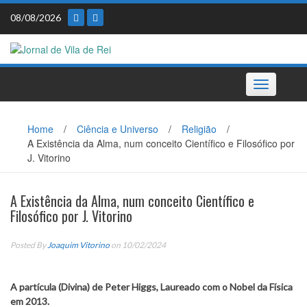
Skip
08/08/2026
to
content
Toggle
navigation
Home
/
Ciência e Universo
/
Religião
/
A Existência da Alma, num conceito Científico e Filosófico por
J. Vitorino
A Existência da Alma, num conceito Científico e
Filosófico por J. Vitorino
Posted By
Joaquim Vitorino
on 10/02/2024
A partícula (Divina) de Peter Higgs, Laureado com o Nobel da Física
em 2013.