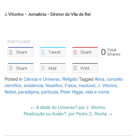
J. Vitorino – Jornalista –
Diretor do Vila de Rei
PARTILHAR
0
Total
Share
Tweet
Share
Shares
Share
Mail
Print
Posted in
Ciência e Universo
,
Religião
Tagged
Alma
,
conceito
científico
,
existência
,
filosófico
,
Física
,
insolúvel
,
J. Vitorino
,
Nobel
,
paradigma
,
partícula
,
Peter Higgs
,
vida e morte
Post
←
A idade do Universo? por J. Vitorino
navigation
Realização ou Ilusão?, por Pedro C. Rocha
→