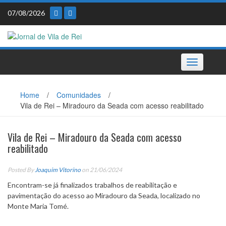
Skip
07/08/2026
to
content
Toggle
navigation
Home
/
Comunidades
/
Vila de Rei – Miradouro da Seada com acesso reabilitado
Vila de Rei – Miradouro da Seada com acesso
reabilitado
Posted By
Joaquim Vitorino
on 21/06/2024
Encontram-se já finalizados trabalhos de reabilitação e
pavimentação do acesso ao Miradouro da Seada, localizado no
Monte Maria Tomé.