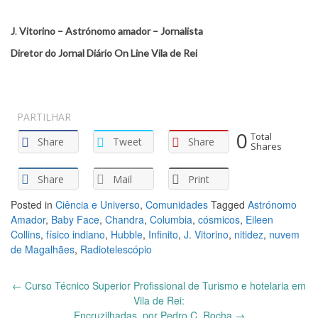
J
.
Vitorino –
Astrónomo amador – Jornalista
Diretor do Jornal Diário On Line Vila de Rei
PARTILHAR
0
Total
Share
Tweet
Share
Shares
Share
Mail
Print
Posted in
Ciência e Universo
,
Comunidades
Tagged
Astrónomo
Amador
,
Baby Face
,
Chandra
,
Columbia
,
cósmicos
,
Eileen
Collins
,
físico indiano
,
Hubble
,
Infinito
,
J. Vitorino
,
nitidez
,
nuvem
de Magalhães
,
Radiotelescópio
Post
←
Curso Técnico Superior Profissional de Turismo e hotelaria em
navigation
Vila de Rei:
Encruzilhadas, por Pedro C. Rocha
→