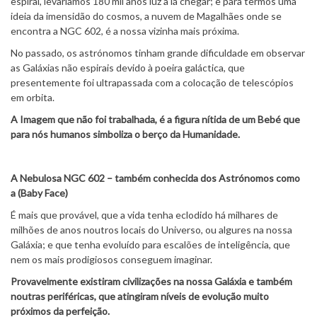
espiral, levaríamos 180 mil anos luz a lá chegar; e para termos uma
ideia da imensidão do cosmos, a nuvem de Magalhães onde se
encontra a NGC 602, é a nossa vizinha mais próxima.
No passado, os astrónomos tinham grande dificuldade em observar
as Galáxias não espirais devido à poeira galáctica, que
presentemente foi ultrapassada com a colocação de telescópios
em orbita.
A Imagem que não foi trabalhada, é a figura nítida de um Bebé que
para nós humanos simboliza o berço da Humanidade.
A Nebulosa NGC 602 – também conhecida dos Astrónomos como
a (Baby Face)
É mais que provável, que a vida tenha eclodido há milhares de
milhões de anos noutros locais do Universo, ou algures na nossa
Galáxia; e que tenha evoluído para escalões de inteligência, que
nem os mais prodigiosos conseguem imaginar.
Provavelmente existiram civilizações na nossa Galáxia e também
noutras periféricas, que atingiram níveis de evolução muito
próximos da perfeição.