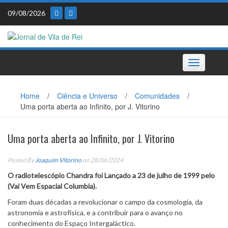
Skip
09/08/2026
to
content
Toggle
navigation
Home
/
Ciência e Universo
/
Comunidades
/
Uma porta aberta ao Infinito, por J. Vitorino
Uma porta aberta ao Infinito, por J. Vitorino
Posted By
Joaquim Vitorino
on 28/06/2024
O radiotelescópio Chandra foi Lançado a 23 de julho de 1999 pelo
(Vai Vem Espacial Columbia).
Foram duas décadas a revolucionar o campo da cosmologia, da
astronomia e astrofísica, e a contribuir para o avanço no
conhecimento do Espaço Intergaláctico.