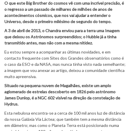
O que este Big Brother do cosmos vê com uma incrível precisão, é
o regresso a um passado de milhares de milhões de anos de
acontecimentos cósmicos, que nos vai ajudar a entender o
Universo, desde o primeiro milésimo de segundo do tempo.
A 3 de abril de 2013, o Chandra enviou para a terra uma Imagem
que deixou os Astrónomos surpreendidos; o Hubble já a tinha
transmitido antes, mas não com a mesma nitidez.
Eu estou sempre a acompanhar as últimas novidades, e em
contacto frequente com Sites dos Grandes observatórios como é
o caso da ESO e da NASA, mas nunca tinha visto nada semelhante;
a imagem que vou anexar ao artigo, deixou a comunidade científica
muito apreensiva.
Situado na pequena nuvem de Magalhães, existe um amplo
aglomerado de estrelas descoberto em 1826 pelo astrónomo
James Dunlop, é a NGC 602 visível na direção da constelação de
Hydrus.
Esta nebulosa encontra-se a cerca de 100 mil anos luz de distância
da nossa Galáxia Via Láctea; que também tem a mesma distância
em diâmetro; mas como o Planeta Terra está posicionado numa