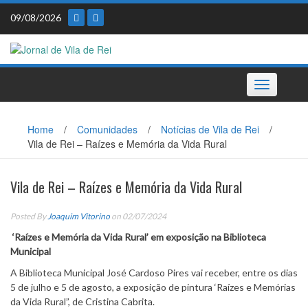
Skip
09/08/2026
to
content
Toggle
navigation
Home
/
Comunidades
/
Notícias de Vila de Rei
/
Vila de Rei – Raízes e Memória da Vida Rural
Vila de Rei – Raízes e Memória da Vida Rural
Posted By
Joaquim Vitorino
on 02/07/2024
‘Raízes e Memória da Vida Rural’ em exposição na Biblioteca
Municipal
A Biblioteca Municipal José Cardoso Pires vai receber, entre os dias
5 de julho e 5 de agosto, a exposição de pintura ‘Raízes e Memórias
da Vida Rural”, de Cristina Cabrita.