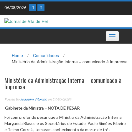
Skip
06/08/2026
to
content
Toggle
navigation
Home
/
Comunidades
/
Ministério da Administração Interna – comunicado à Imprensa
Ministério da Administração Interna – comunicado à
Imprensa
Posted By
Joaquim Vitorino
on 17/09/2024
Gabinete da Ministra – NOTA DE PESAR
Foi com profundo pesar que a Ministra da Administração Interna,
Margarida Blasco e os Secretários de Estado, Paulo Simões Ribeiro
e Telmo Correia, tomaram conhecimento da morte de três