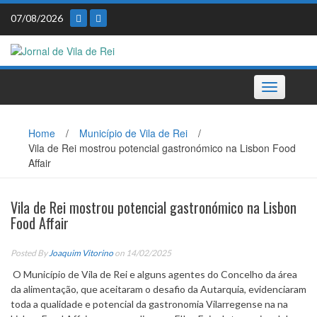
Skip
07/08/2026
to
content
Toggle
navigation
Home
/
Município de Vila de Rei
/
Vila de Rei mostrou potencial gastronómico na Lisbon Food
Affair
Vila de Rei mostrou potencial gastronómico na Lisbon
Food Affair
Posted By
Joaquim Vitorino
on 14/02/2025
O Município de Vila de Rei e alguns agentes do Concelho da área
da alimentação, que aceitaram o desafio da Autarquia, evidenciaram
toda a qualidade e potencial da gastronomia Vilarregense na na