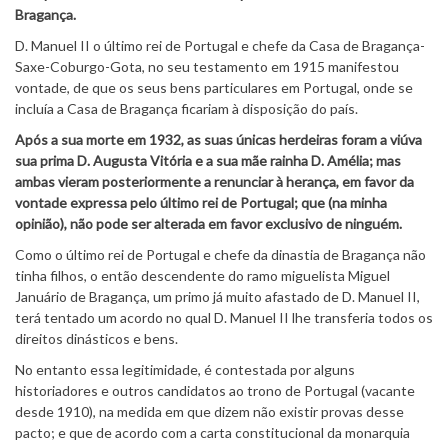
Bragança.
D. Manuel II o último rei de Portugal e chefe da Casa de Bragança-
Saxe-Coburgo-Gota, no seu testamento em 1915 manifestou
vontade, de que os seus bens particulares em Portugal, onde se
incluía a Casa de Bragança ficariam à disposição do país.
Após a sua morte em 1932, as suas únicas herdeiras foram a viúva
sua prima D. Augusta Vitória e a sua mãe rainha D. Amélia; mas
ambas vieram posteriormente a renunciar à herança, em favor da
vontade expressa pelo último rei de Portugal; que (na minha
opinião), não pode ser alterada em favor exclusivo de ninguém.
Como o último rei de Portugal e chefe da dinastia de Bragança não
tinha filhos, o então descendente do ramo miguelista Miguel
Januário de Bragança, um primo já muito afastado de D. Manuel II,
terá tentado um acordo no qual D. Manuel II lhe transferia todos os
direitos dinásticos e bens.
No entanto essa legitimidade, é contestada por alguns
historiadores e outros candidatos ao trono de Portugal (vacante
desde 1910), na medida em que dizem não existir provas desse
pacto; e que de acordo com a carta constitucional da monarquia