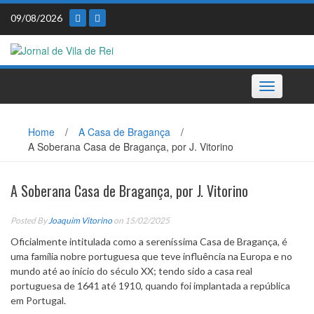
Skip
09/08/2026
to
content
Toggle
navigation
Home
/
A Casa de Bragança
/
A Soberana Casa de Bragança, por J. Vitorino
A Soberana Casa de Bragança, por J. Vitorino
Posted By
Joaquim Vitorino
on 15/02/2025
Oficialmente intitulada como a sereníssima Casa de Bragança, é
uma família nobre portuguesa que teve influência na Europa e no
mundo até ao início do século XX; tendo sido a casa real
portuguesa de 1641 até 1910, quando foi implantada a república
em Portugal.