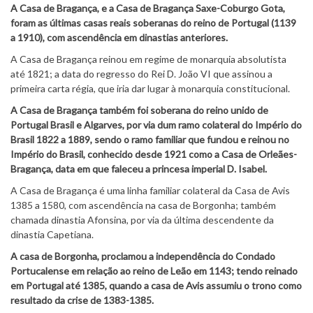
A Casa de Bragança, e a Casa de Bragança Saxe-Coburgo Gota,
foram as últimas casas reais soberanas do reino de Portugal (1139
a 1910), com ascendência em dinastias anteriores.
A Casa de Bragança reinou em regime de monarquia absolutista
até 1821; a data do regresso do Rei D. João VI que assinou a
primeira carta régia, que iria dar lugar à monarquia constitucional.
A Casa de Bragança também foi soberana do reino unido de
Portugal Brasil e Algarves, por via dum ramo colateral do Império do
Brasil 1822 a 1889, sendo o ramo familiar que fundou e reinou no
Império do Brasil, conhecido desde 1921 como a Casa de Orleães-
Bragança, data em que faleceu a princesa imperial D. Isabel.
A Casa de Bragança é uma linha familiar colateral da Casa de Avis
1385 a 1580, com ascendência na casa de Borgonha; também
chamada dinastia Afonsina, por via da última descendente da
dinastia Capetiana.
A casa de Borgonha, proclamou a independência do Condado
Portucalense em relação ao reino de Leão em 1143; tendo reinado
em Portugal até 1385, quando a casa de Avis assumiu o trono como
resultado da crise de 1383-1385.