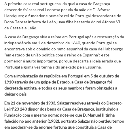
A primeira casa real portuguesa, da qual a casa de Bragança
descende foi casa real Leonesa por via da mãe de D. Afonso
Henriques; o fundador e primeiro rei de Portugal descendente de
Dona Teresa infanta de Leão, uma filha bastarda do rei Afonso VI
de Castela e Leão.
A casa de Bragança viria a reinar em Portugal após a restauração da
independência em 1 de dezembro de 1640, quando Portugal se
encontrava sob o domínio do ramo espanhol da casa de Habsburgo
“em estado de união política com o reino de Espanha”; este
pormenor é muito importante, porque descarta a ideia errada que
Portugal alguma vez tenha sido anexado pela Espanha.
Com a implantação da república em Portugal em 5 de outubro de
1910 através de um golpe de Estado, a Casa de Bragança foi
decretada extinta, e todos os seus membros foram obrigados a
deixar o país.
Em 21 de novembro de 1933, Salazar resolveu através do Decreto-
Lei nº 23 240 dispor dos bens da Casa de Bragança, instituindo a
Fundação com o mesmo nome; note-se que D. Manuel II tinha
falecido no ano anterior (1932), portanto Salazar não perdeu tempo
em apoderar-se da enorme fortuna que constituía a Casa de