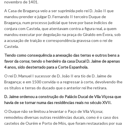
novembro de 1401.
A Casa de Bragança veio a ser suprimida pelo rei D. João II que
mandou prender e julgar D. Fernando II terceiro Duque de
Bragança, num processo judicial que teve por base indícios de
conjura com Castela, que atentavam contra a figura real, a quem
mandou executar por degolação na praça do Giraldo em Évora, sob
a acusação de traição e correspondência gravosa com o rei de
Castela.
Tendo como consequência a anexação das terras e outros bens a
favor da coroa; tendo o herdeiro da casa Ducal D. Jaime de apenas
4 anos, sido desterrado para a Corte Espanhola.
O rei D. Manuel I sucessor de D. João II era tio de D. Jaime de
Bragança; e em 1500 convida-o a regressar à corte, devolvendo-lhe
os títulos e terras do ducado que o anterior rei lhe retirara.
D. Jaime ordenou a construção do Palácio Ducal de Vila Viçosa que
havia de se tornar numa das residências reais no século XVII.
O Duque não se limitou a levantar o Paço de Vila Viçosa;
remodelou diversas outras residências ducais, como é o caso dos
castelos de Ourém e Porto de Mós, que foram restaurados por sua