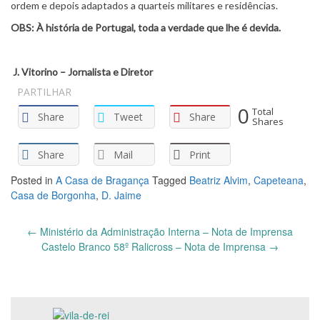
ordem e depois adaptados a quarteis militares e residências.
OBS: À história de Portugal, toda a verdade que lhe é devida.
J. Vitorino – Jornalista e Diretor
PARTILHAR
0
Total
Share
Tweet
Share
Shares
Share
Mail
Print
Posted in
A Casa de Bragança
Tagged
Beatriz Alvim
,
Capeteana
,
Casa de Borgonha
,
D. Jaime
Post
←
Ministério da Administração Interna – Nota de Imprensa
navigation
Castelo Branco 58º Ralicross – Nota de Imprensa
→