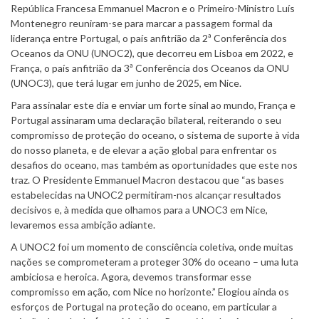
República Francesa Emmanuel Macron e o Primeiro-Ministro Luís
Montenegro reuniram-se para marcar a passagem formal da
liderança entre Portugal, o país anfitrião da 2ª Conferência dos
Oceanos da ONU (UNOC2), que decorreu em Lisboa em 2022, e
França, o país anfitrião da 3ª Conferência dos Oceanos da ONU
(UNOC3), que terá lugar em junho de 2025, em Nice.
Para assinalar este dia e enviar um forte sinal ao mundo, França e
Portugal assinaram uma declaração bilateral, reiterando o seu
compromisso de proteção do oceano, o sistema de suporte à vida
do nosso planeta, e de elevar a ação global para enfrentar os
desafios do oceano, mas também as oportunidades que este nos
traz. O Presidente Emmanuel Macron destacou que “as bases
estabelecidas na UNOC2 permitiram-nos alcançar resultados
decisivos e, à medida que olhamos para a UNOC3 em Nice,
levaremos essa ambição adiante.
A UNOC2 foi um momento de consciência coletiva, onde muitas
nações se comprometeram a proteger 30% do oceano – uma luta
ambiciosa e heroica. Agora, devemos transformar esse
compromisso em ação, com Nice no horizonte.” Elogiou ainda os
esforços de Portugal na proteção do oceano, em particular a