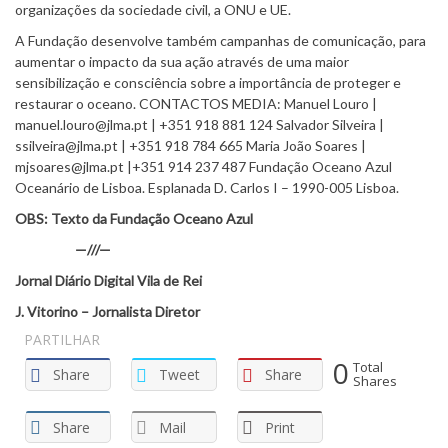
organizações da sociedade civil, a ONU e UE.
A Fundação desenvolve também campanhas de comunicação, para
aumentar o impacto da sua ação através de uma maior
sensibilização e consciência sobre a importância de proteger e
restaurar o oceano. CONTACTOS MEDIA: Manuel Louro |
manuel.louro@jlma.pt | +351 918 881 124 Salvador Silveira |
ssilveira@jlma.pt | +351 918 784 665 Maria João Soares |
mjsoares@jlma.pt |+351 914 237 487 Fundação Oceano Azul
Oceanário de Lisboa. Esplanada D. Carlos I – 1990-005 Lisboa.
OBS: Texto da Fundação Oceano Azul
—///—
Jornal Diário Digital Vila de Rei
J. Vitorino – Jornalista Diretor
PARTILHAR
0
Total
Share
Tweet
Share
Shares
Share
Mail
Print