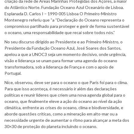
criação da rede de Áreas Marinhas Protegidas dos Açores, a maior
do Atlântico Norte. Fundação Oceano Azul Oceanário de Lisboa.
Esplanada D. Carlos I – 1990-005 Lisboa O Primeiro-Ministro
Montenegro referiu que “a “Declaração do Oceano representa o
compromisso partilhado para proteger e gerir de forma sustentável
o oceano, uma responsabilidade que recai sobre todos nós.”
No seu discurso dirigido ao Presidente e ao Primeiro-Ministro, o
Presidente da Fundação Oceano Azul, José Soares dos Santos,
apelou a que a UNOC3 seja um momento decisivo, onde urgência,
visão e liderança se unam para formar uma agenda do oceano
transformadora, sob a liderança de França e com o apoio de
Portugal.
Nice, observou, deve ser para o oceano o que Paris foi para o clima.
Para que isso aconteça, é necessário ir além das declarações
políticas e reunir líderes que criem uma nova agenda global para o
oceano, que finalmente eleve a ação do oceano ao nível da ação
climática, enfrente as crises do oceano, clima e biodiversidade, e
aborde questões críticas, como a mineração em alto-mar ou a
necessidade urgente de aumentar o ritmo para alcançar a meta dos
30×30 de proteção do planeta incluindo o oceano.