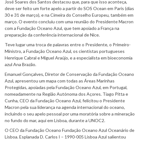
José Soares dos Santos destacou que, para que isso aconteça,
deve ser feito um forte apelo a partir do SOS Ocean em Paris (dias
30 e 31 de março), e na Cimeira do Conselho Europeu, também em
março. O evento concluiu com uma reunião do Presidente Macron
com a Fundação Oceano Azul, que tem apoiado a França na
preparação da conferência internacional de Nice.
Teve lugar uma troca de palavras entre o Presidente, o Primeiro-
Ministro, a Fundação Oceano Azul, os cientistas portugueses
Henrique Cabral e Miguel Araújo, e a especialista em bioeconomia
azul Ana Brazão.
Emanuel Gonçalves, Diretor de Conservação da Fundação Oceano
Azul, apresentou um mapa com todas as Áreas Marinhas
Protegidas, apoiadas pela Fundação Oceano Azul, em Portugal,
nomeadamente na Região Autónoma dos Açores. Tiago Pitta e
Cunha, CEO da Fundação Oceano Azul, felicitou o Presidente
Macron pela sua liderança na agenda internacional do oceano,
incluindo o seu apelo pessoal por uma moratória sobre a mineração
no fundo do mar, aqui em Lisboa, durante a UNOC2.
O CEO da Fundação Oceano Fundação Oceano Azul Oceanário de
Lisboa. Esplanada D. Carlos I – 1990-005 Lisboa Azul salientou