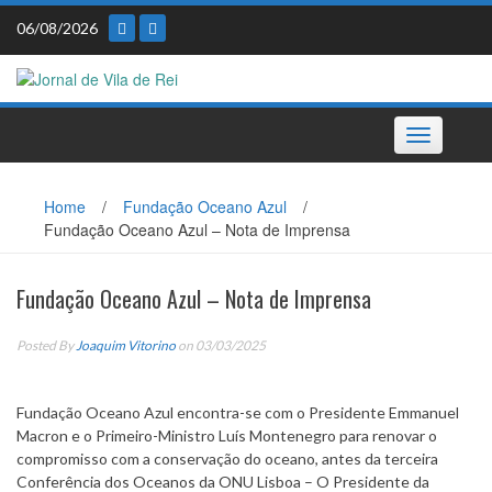
Skip
06/08/2026
to
content
Toggle
navigation
Home
/
Fundação Oceano Azul
/
Fundação Oceano Azul – Nota de Imprensa
Fundação Oceano Azul – Nota de Imprensa
Posted By
Joaquim Vitorino
on 03/03/2025
Fundação Oceano Azul encontra-se com o Presidente Emmanuel
Macron e o Primeiro-Ministro Luís Montenegro para renovar o
compromisso com a conservação do oceano, antes da terceira
Conferência dos Oceanos da ONU Lisboa – O Presidente da