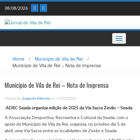
Skip
08/08/2026
to
content
Toggle
navigation
Home
/
Município de Vila de Rei
/
Município de Vila de Rei – Nota de Imprensa
Município de Vila de Rei – Nota de Imprensa
Posted By
Joaquim Vitorino
on 19/03/2025
ADRC Seada organiza edição de 2025 da Via Sacra Zevão – Seada
A Associação Desportiva, Recreativa e Cultural da Seada, com o
apoio do Município de Vila de Rei, organiza, no próximo dia 5 de
abril, uma Via Sacra entre as localidades de Zevão e Seada.