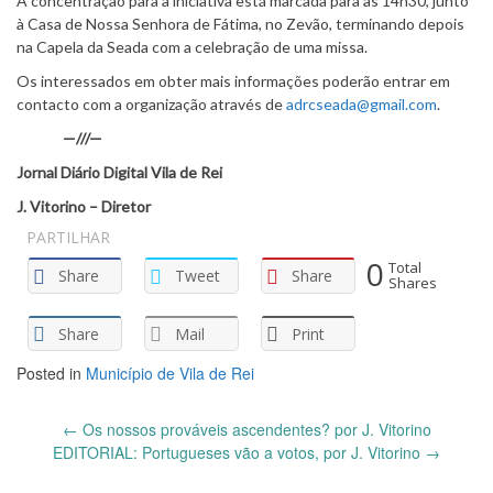
A concentração para a iniciativa está marcada para as 14h30, junto
à Casa de Nossa Senhora de Fátima, no Zevão, terminando depois
na Capela da Seada com a celebração de uma missa.
Os interessados em obter mais informações poderão entrar em
contacto com a organização através de
adrcseada@gmail.com
.
—///—
Jornal Diário Digital Vila de Rei
J. Vitorino – Diretor
PARTILHAR
0
Total
Share
Tweet
Share
Shares
Share
Mail
Print
Posted in
Município de Vila de Rei
Post
←
Os nossos prováveis ascendentes? por J. Vitorino
navigation
EDITORIAL: Portugueses vão a votos, por J. Vitorino
→