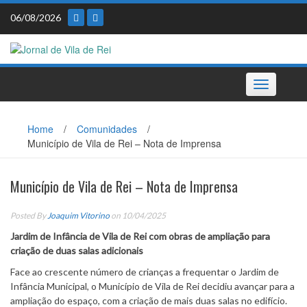
Skip
06/08/2026
to
content
Toggle
navigation
Home
/
Comunidades
/
Município de Vila de Rei – Nota de Imprensa
Município de Vila de Rei – Nota de Imprensa
Posted By
Joaquim Vitorino
on 10/04/2025
Jardim de Infância de Vila de Rei com obras de ampliação para
criação de duas salas adicionais
Face ao crescente número de crianças a frequentar o Jardim de
Infância Municipal, o Município de Vila de Rei decidiu avançar para a
ampliação do espaço, com a criação de mais duas salas no edifício.