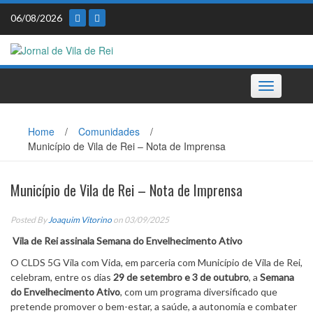
Skip
06/08/2026
to
content
Toggle
navigation
Home
/
Comunidades
/
Município de Vila de Rei – Nota de Imprensa
Município de Vila de Rei – Nota de Imprensa
Posted By
Joaquim Vitorino
on 03/09/2025
Vila de Rei assinala Semana do Envelhecimento Ativo
O CLDS 5G Vila com Vida, em parceria com Município de Vila de Rei,
celebram, entre os dias
29 de setembro e 3 de outubro
, a
Semana
do Envelhecimento Ativo
, com um programa diversificado que
pretende promover o bem-estar, a saúde, a autonomia e combater