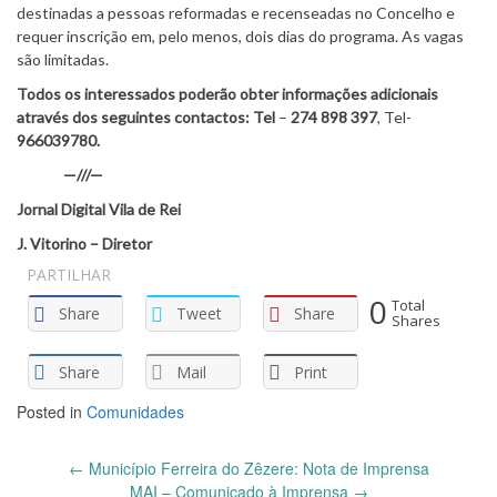
destinadas a pessoas reformadas e recenseadas no Concelho e
requer inscrição em, pelo menos, dois dias do programa. As vagas
são limitadas.
Todos os interessados poderão obter informações adicionais
através dos seguintes contactos: Tel
–
274 898 397
, Tel-
966039780.
—///—
Jornal Digital Vila de Rei
J. Vitorino – Diretor
PARTILHAR
0
Total
Share
Tweet
Share
Shares
Share
Mail
Print
Posted in
Comunidades
Post
←
Município Ferreira do Zêzere: Nota de Imprensa
navigation
MAI – Comunicado à Imprensa
→