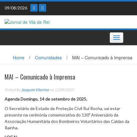
Skip
09/08/2026
to
content
Toggle
navigation
Home
/
Comunidades
/
MAI – Comunicado à Imprensa
MAI – Comunicado à Imprensa
Posted By
Joaquim Vitorino
on 12/09/2025
Agenda Domingo, 14 de setembro de 2025.
O Secretário de Estado da Proteção Civil Rui Rocha, vai estar
presente na cerimónia comemorativa do 130º Aniversário da
Associação Humanitária dos Bombeiros Voluntários das Caldas da
Rainha.