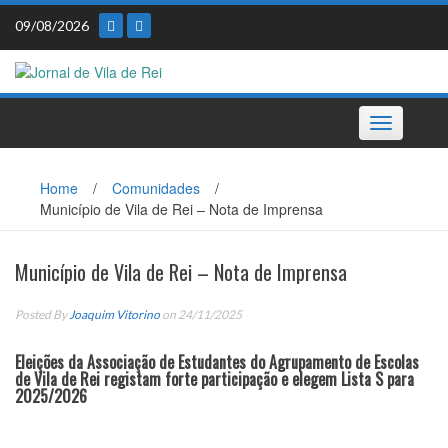
Skip
09/08/2026
to
content
Toggle
navigation
Home
/
Comunidades
/
Município de Vila de Rei – Nota de Imprensa
Município de Vila de Rei – Nota de Imprensa
Posted By
Joaquim Vitorino
on 24/11/2025
Eleições da Associação de Estudantes do Agrupamento de Escolas
de Vila de Rei registam forte participação e elegem Lista S para
2025/2026