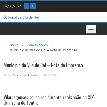
Skip
07/08/2026
to
content
Toggle
navigation
Home
/
Comunidades
/
Município de Vila de Rei – Nota de Imprensa
Município de Vila de Rei – Nota de Imprensa
Posted By
Joaquim Vitorino
on 14/12/2025
Vilarregenses solidários durante realização da XIX
Quinzena do Teatro