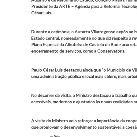
Presidente da ARTE – Agência para a Reforma Tecnológic
César Luís.
Durante a cerimónia, o Autarca Vilarregense expôs ao Mi
Estado central, nomeadamente no que diz respeito à rev
Plano Especial da Albufeira de Castelo do Bode acarreta
encerramento de serviços, como a Conservatória.
Paulo César Luis destacou ainda que “o Município de Vila
uma administração pública e local mais célere, mais próx
No decorrer da visita, o Ministro destacou o trabalho q
acessíveis, modernos e ajustados às novas realidades so
A visita do Ministro veio reforçar a importância da coo
que promovam o desenvolvimento sustentável, a coesão t
—///—