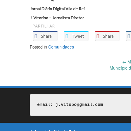
Jornal Diário Digital Vila de Rei
J. Vitorino – Jornalista Diretor
PARTILHAR
Share
Tweet
Share
Posted in
Comunidades
Post
←
MA
Município 
navigation
email: j.vitopo@gmail.com