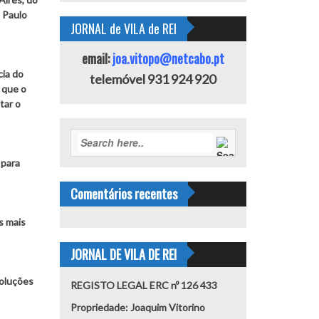
 Paulo
JORNAL de VILA de REI
email:
joa.vitopo@netcabo.pt
cia do
telemóvel 931 924 920
 que o
tar o
 para
Comentários recentes
s mais
JORNAL DE VILA DE REI
soluções
REGISTO LEGAL ERC nº 126 433
Propriedade: Joaquim Vitorino