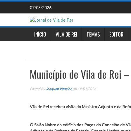
Skip
07/08/2026
to
content
INÍCIO
VILA DE REI
TEMAS
EDITOR
Município de Vila de Rei 
Posted By
Joaquim Vitorino
on 19/01/2026
Vila de Rei recebeu visita do Ministro Adjunto e da Re
O Salão Nobre do edifício dos Paços do Concelho de Vila
Adjunto e da Reforma do Estado, Gonçalo Matias, numa