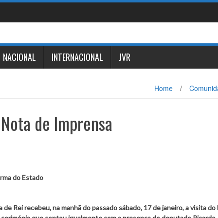
NACIONAL
INTERNACIONAL
JVR
Home
/
Comunid
– Nota de Imprensa
forma do Estado
 de Rei recebeu, na manhã do passado sábado, 17 de janeiro, a visita do 
 cerimónia que contou igualmente com a presença do deputado Ricardo 