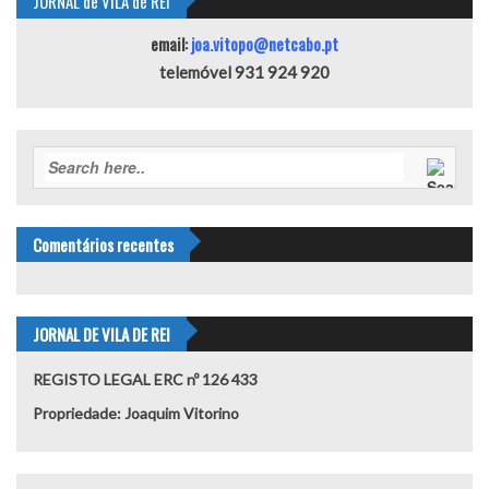
JORNAL de VILA de REI
email:
joa.vitopo@netcabo.pt
telemóvel 931 924 920
Comentários recentes
JORNAL DE VILA DE REI
REGISTO LEGAL ERC nº 126 433
Propriedade: Joaquim Vitorino