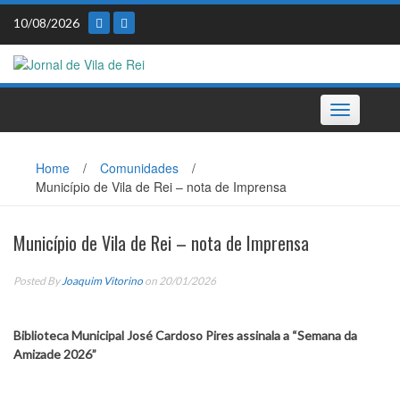
Skip
10/08/2026
to
content
Toggle
navigation
Home
/
Comunidades
/
Município de Vila de Rei – nota de Imprensa
Município de Vila de Rei – nota de Imprensa
Posted By
Joaquim Vitorino
on 20/01/2026
Biblioteca Municipal José Cardoso Pires assinala a “Semana da
Amizade 2026”