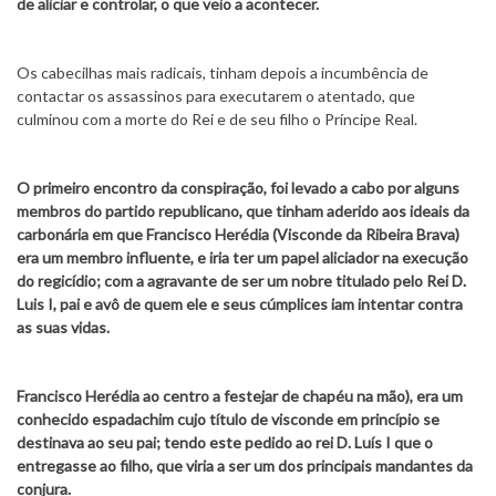
de aliciar e controlar, o que veio a acontecer.
Os cabecilhas mais radicais, tinham depois a incumbência de
contactar os assassinos para executarem o atentado, que
culminou com a morte do Rei e de seu filho o Príncipe Real.
O primeiro encontro da conspiração, foi levado a cabo por alguns
membros do partido republicano, que tinham aderido aos ideais da
carbonária em que Francisco Herédia (Visconde da Ribeira Brava)
era um membro influente, e iria ter um papel aliciador na execução
do regicídio; com a agravante de ser um nobre titulado pelo Rei D.
Luis I, pai e avô de quem ele e seus cúmplices iam intentar contra
as suas vidas.
Francisco Herédia ao centro a festejar de chapéu na mão), era um
conhecido espadachim cujo título de visconde em princípio se
destinava ao seu pai; tendo este pedido ao rei D. Luís I que o
entregasse ao filho, que viria a ser um dos principais mandantes da
conjura.