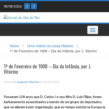
Skip
08/08/2026
to
content
Toggle
navigation
Home
/
Uma nódoa na nossa História
/
1º de Fevereiro de 1908 – Dia da Infâmia, por J. Vitorino
1º de Fevereiro de 1908 – Dia da Infâmia, por J.
Vitorino
Posted By
Joaquim Vitorino
on 01/02/2026
Passaram 118 anos que D. Carlos I e seu filho D. Luís Filipe, foram
barbaramente assassinados a mando de um grupo de deputados;
que se aliaram à pior organização, que ao tempo existia na Europa (a