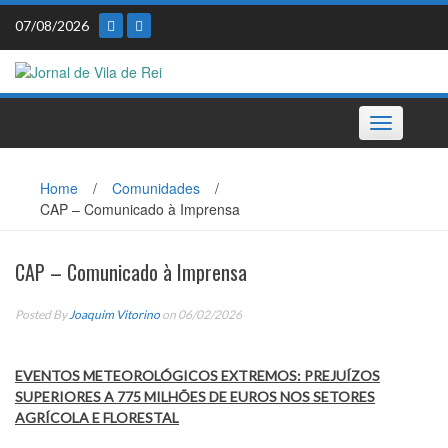
Skip
07/08/2026
to
content
Toggle
navigation
Home
/
Comunidades
/
CAP – Comunicado à Imprensa
CAP – Comunicado à Imprensa
Posted By
Joaquim Vitorino
on 06/02/2026
EVENTOS METEOROLÓGICOS EXTREMOS: PREJUÍZOS
SUPERIORES A 775 MILHÕES DE EUROS NOS SETORES
AGRÍCOLA E FLORESTAL