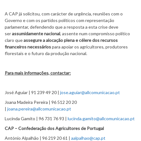
A CAP já solicitou, com carácter de urgência, reuniões com o
Governo e com os partidos políticos com representação
parlamentar, defendendo que a resposta a esta crise deve
ser
assumidamente nacional
, assente num compromisso político
claro que
assegure a alocação plena e célere dos recursos
financeiros necessários
para apoiar os agricultores, produtores
florestais e o futuro da produção nacional.
Para mais informações, contactar:
José Aguiar | 91 239 49 20 |
jose.aguiar@allcomunicacao.pt
Joana Madeira Pereira | 96 512 20 20
|
joana.pereira@allcomunicacao.pt
Lucinda Gamito | 96 731 76 93 |
lucinda.gamito@allcomunicacao.pt
CAP – Confederação dos Agricultores de Portugal
António Alpalhão | 96 219 20 61 |
aalpalhao@cap.pt