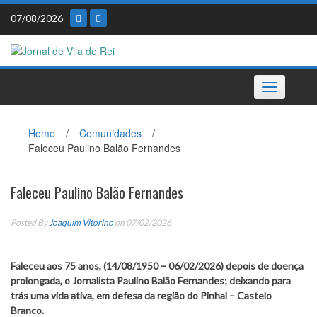
Skip
07/08/2026
to
content
Toggle
navigation
Home
/
Comunidades
/
Faleceu Paulino Balão Fernandes
Faleceu Paulino Balão Fernandes
Posted By
Joaquim Vitorino
on 07/02/2026
Faleceu aos 75 anos, (14/08/1950 – 06/02/2026) depois de doença
prolongada, o Jornalista Paulino Balão Fernandes; deixando para
trás uma vida ativa, em defesa da região do Pinhal – Castelo
Branco.