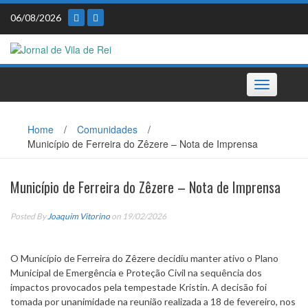
Skip
06/08/2026
to
content
Toggle
navigation
Home
/
Comunidades
/
Município de Ferreira do Zêzere – Nota de Imprensa
Município de Ferreira do Zêzere – Nota de Imprensa
Posted By
Joaquim Vitorino
on 19/02/2026
O Município de Ferreira do Zêzere decidiu manter ativo o Plano
Municipal de Emergência e Proteção Civil na sequência dos
impactos provocados pela tempestade Kristin. A decisão foi
tomada por unanimidade na reunião realizada a 18 de fevereiro, nos