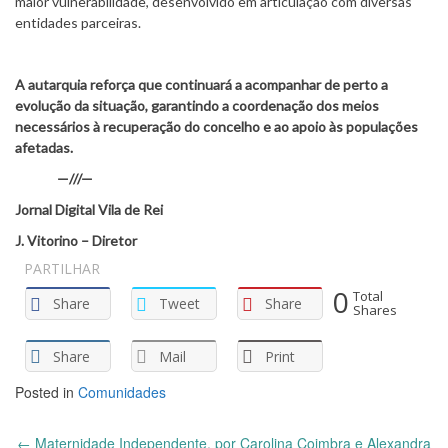
maior vulnerabilidade, desenvolvido em articulação com diversas
entidades parceiras.
A autarquia reforça que continuará a acompanhar de perto a
evolução da situação, garantindo a coordenação dos meios
necessários à recuperação do concelho e ao apoio às populações
afetadas.
—///—
Jornal Digital Vila de Rei
J. Vitorino – Diretor
PARTILHAR
0
Total
Share
Tweet
Share
Shares
Share
Mail
Print
Posted in
Comunidades
Post
←
Maternidade Independente, por Carolina Coimbra e Alexandra