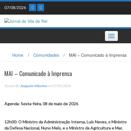
Skip
07/08/2026
to
content
Toggle
navigation
Home
/
Comunidades
/
MAI – Comunicado à Imprensa
MAI – Comunicado à Imprensa
Posted By
Joaquim Vitorino
on 07/05/2026
Agenda:
Sexta-feira, 08 de maio de 2026
12h00:
O Ministro da Administração Interna, Luís Neves, o Ministro
da Defesa Nacional, Nuno Melo, e o Ministro da Agricultura e Mar,