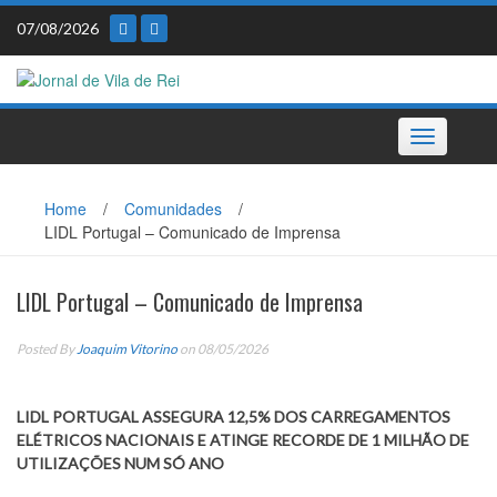
Skip
07/08/2026
to
content
Toggle
navigation
Home
/
Comunidades
/
LIDL Portugal – Comunicado de Imprensa
LIDL Portugal – Comunicado de Imprensa
Posted By
Joaquim Vitorino
on 08/05/2026
LIDL PORTUGAL ASSEGURA 12,5% DOS CARREGAMENTOS
ELÉTRICOS NACIONAIS E ATINGE RECORDE DE 1 MILHÃO DE
UTILIZAÇÕES NUM SÓ ANO