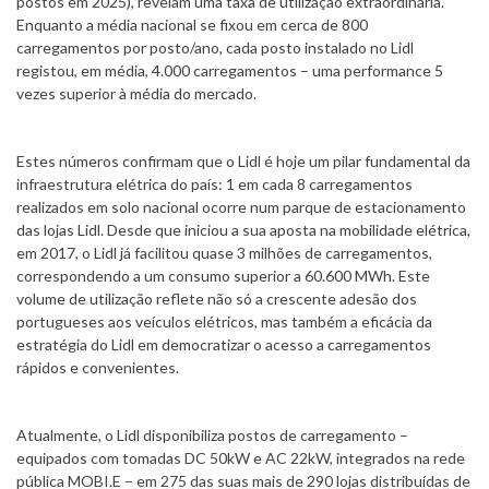
postos em 2025), revelam uma taxa de utilização extraordinária.
Enquanto a média nacional se fixou em cerca de 800
carregamentos por posto/ano, cada posto instalado no Lidl
registou, em média, 4.000 carregamentos – uma performance 5
vezes superior à média do mercado.
Estes números confirmam que o Lidl é hoje um pilar fundamental da
infraestrutura elétrica do país: 1 em cada 8 carregamentos
realizados em solo nacional ocorre num parque de estacionamento
das lojas Lidl. Desde que iniciou a sua aposta na mobilidade elétrica,
em 2017, o Lidl já facilitou quase 3 milhões de carregamentos,
correspondendo a um consumo superior a 60.600 MWh. Este
volume de utilização reflete não só a crescente adesão dos
portugueses aos veículos elétricos, mas também a eficácia da
estratégia do Lidl em democratizar o acesso a carregamentos
rápidos e convenientes.
Atualmente, o Lidl disponibiliza postos de carregamento –
equipados com tomadas DC 50kW e AC 22kW, integrados na rede
pública MOBI.E – em 275 das suas mais de 290 lojas distribuídas de