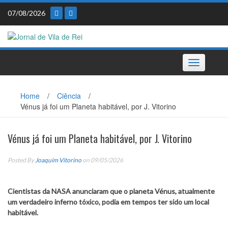
Skip
07/08/2026
to
content
Toggle
navigation
Home
/
Ciência
/
Vénus já foi um Planeta habitável, por J. Vitorino
Vénus já foi um Planeta habitável, por J. Vitorino
Posted By
Joaquim Vitorino
on 09/05/2026
Cientistas da NASA anunciaram que o planeta Vénus, atualmente
um verdadeiro inferno tóxico, podia em tempos ter sido um local
habitável.