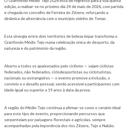
O Granfondo Médio Tejo 2026 está de regresso para a sua quinta
edição, a realizar-se no próximo dia 24 de maio de 2026, com partida
e chegada no concelho de Ferreira do Zêzere, reforçando a
dinâmica de alternância com o município vizinho de Tomar.
Esta sinergia entre dois territórios de beleza ímpar transforma o
Granfondo Médio Tejo numa celebração única do desporto, da
natureza e do património da região.
Aberto a todos os apaixonados pelo ciclismo — sejam ciclistas
federados, não federados, ciclodesportistas ou cicloturistas,
nacionais ou estrangeiros — o evento promove a inclusão, o
convívio e o desafio pessoal, sendo acessível a participantes com
idade igual ou superior a 19 anos à data da prova.
A região do Médio Tejo continua a afirmar-se como o cenário ideal
para este tipo de evento, proporcionando percursos que
serpenteiam por paisagens florestais e agrícolas, sempre
acompanhadas pela imponência dos rios Zêzere, Tejo e Nabão.