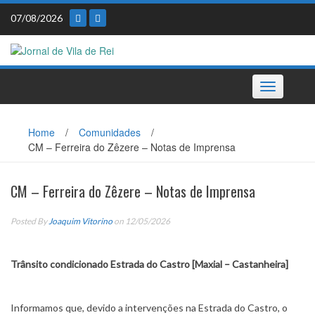
Skip
07/08/2026
to
content
Toggle
navigation
Home
/
Comunidades
/
CM – Ferreira do Zêzere – Notas de Imprensa
CM – Ferreira do Zêzere – Notas de Imprensa
Posted By
Joaquim Vitorino
on 12/05/2026
Trânsito condicionado Estrada do Castro [Maxial – Castanheira]
Informamos que, devido a intervenções na Estrada do Castro, o