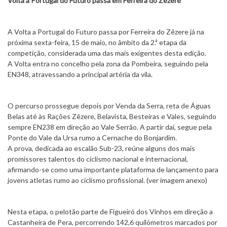
Volta a Portugal do Futuro passa em Ferreira do Zêzere
A Volta a Portugal do Futuro passa por Ferreira do Zêzere já na
próxima sexta-feira, 15 de maio, no âmbito da 2.ª etapa da
competição, considerada uma das mais exigentes desta edição.
A Volta entra no concelho pela zona da Pombeira, seguindo pela
EN348, atravessando a principal artéria da vila.
O percurso prossegue depois por Venda da Serra, reta de Águas
Belas até às Rações Zêzere, Belavista, Besteiras e Vales, seguindo
sempre EN238 em direção ao Vale Serrão. A partir daí, segue pela
Ponte do Vale da Ursa rumo a Cernache do Bonjardim.
A prova, dedicada ao escalão Sub-23, reúne alguns dos mais
promissores talentos do ciclismo nacional e internacional,
afirmando-se como uma importante plataforma de lançamento para
jovens atletas rumo ao ciclismo profissional. (ver imagem anexo)
Nesta etapa, o pelotão parte de Figueiró dos Vinhos em direção a
Castanheira de Pera, percorrendo 142,6 quilómetros marcados por