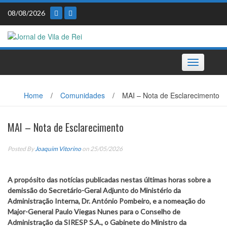
Skip
08/08/2026
to
content
Toggle
navigation
Home
/
Comunidades
/
MAI – Nota de Esclarecimento
MAI – Nota de Esclarecimento
Posted By
Joaquim Vitorino
on 25/05/2026
A propósito das notícias publicadas nestas últimas horas sobre a
demissão do Secretário-Geral Adjunto do Ministério da
Administração Interna, Dr. António Pombeiro, e a nomeação do
Major-General Paulo Viegas Nunes para o Conselho de
Administração da SIRESP S.A., o Gabinete do Ministro da