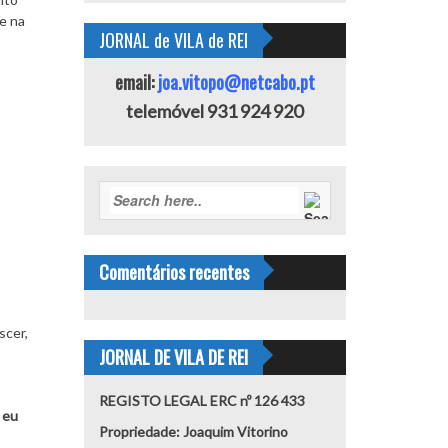
e na
JORNAL de VILA de REI
email:
joa.vitopo@netcabo.pt
telemóvel 931 924 920
Comentários recentes
scer,
JORNAL DE VILA DE REI
REGISTO LEGAL ERC nº 126 433
 eu
Propriedade: Joaquim Vitorino