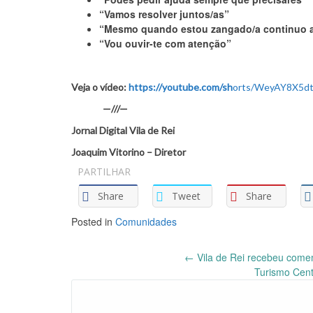
“Vamos resolver juntos/as”
“Mesmo quando estou zangado/a continuo a 
“Vou ouvir-te com atenção”
Veja o vídeo:
https://youtube.com/sh
orts/WeyAY8X5dt
—///—
Jornal Digital Vila de Rei
Joaquim Vitorino – Diretor
PARTILHAR
Share
Tweet
Share
Posted in
Comunidades
Post
←
Vila de Rei recebeu come
Turismo Cent
navigation