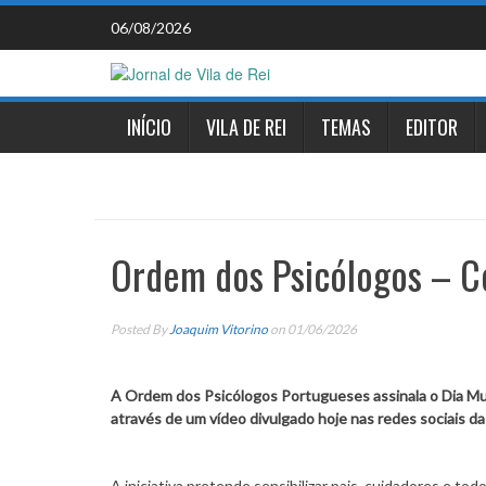
Skip
06/08/2026
to
content
INÍCIO
VILA DE REI
TEMAS
EDITOR
Ordem dos Psicólogos – 
Posted By
Joaquim Vitorino
on 01/06/2026
A Ordem dos Psicólogos Portugueses assinala o Dia Mu
através de um vídeo divulgado hoje nas redes sociais d
A iniciativa pretende sensibilizar pais, cuidadores e t