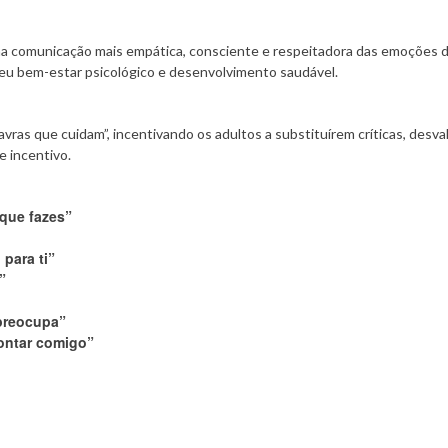
a comunicação mais empática, consciente e respeitadora das emoções 
eu bem-estar psicológico e desenvolvimento saudável.
ras que cuidam”, incentivando os adultos a substituírem críticas, desva
 incentivo.
que fazes”
 para ti”
”
 preocupa”
ontar comigo”