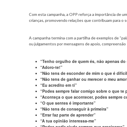
Com esta campanha, a OPP reforça a importância de um
crianças, promovendo relações que contribuam para o s
A campanha termina com a partilha de exemplos de “palav
ou julgamentos por mensagens de apoio, compreensão e
“Tenho orgulho de quem és, não apenas do 
“Adoro-te!”
“Não tens de esconder de mim o que é difícil
“Não tens de ganhar ou merecer o meu amor
“Eu acredito em ti”
“Podes sempre falar comigo sobre o que te
“Aconteça o que acontecer, podes sempre c
“O que sentes é importante”
“Não tens de conseguir à primeira”
“Errar faz parte de aprender”
“A tua opinião interessa-me”
“Podes pedir ajuda sempre que precisares”