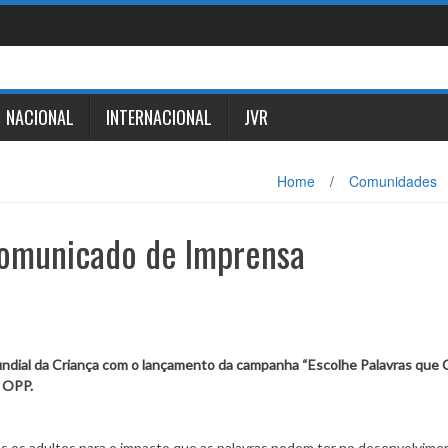
NACIONAL
INTERNACIONAL
JVR
Home
/
Comunidades
Comunicado de Imprensa
ndial da Criança com o lançamento da campanha “Escolhe Palavras que 
a OPP.
odos os adultos para o impacto que as palavras podem ter no desenvolvime