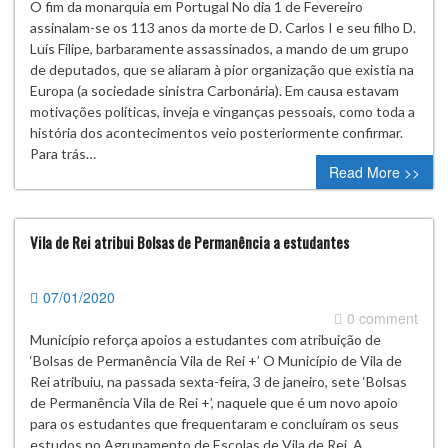
O fim da monarquia em Portugal No dia 1 de Fevereiro
assinalam-se os 113 anos da morte de D. Carlos I e seu filho D.
Luís Filipe, barbaramente assassinados, a mando de um grupo
de deputados, que se aliaram à pior organização que existia na
Europa (a sociedade sinistra Carbonária). Em causa estavam
motivações políticas, inveja e vinganças pessoais, como toda a
história dos acontecimentos veio posteriormente confirmar.
Para trás…
Read More >>
Vila de Rei atribui Bolsas de Permanência a estudantes
07/01/2020
0 comment
Município reforça apoios a estudantes com atribuição de
‘Bolsas de Permanência Vila de Rei +’ O Município de Vila de
Rei atribuiu, na passada sexta-feira, 3 de janeiro, sete ‘Bolsas
de Permanência Vila de Rei +’, naquele que é um novo apoio
para os estudantes que frequentaram e concluíram os seus
estudos no Agrupamento de Escolas de Vila de Rei. A