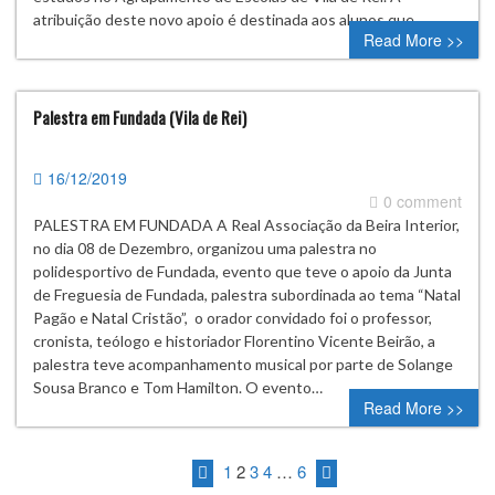
atribuição deste novo apoio é destinada aos alunos que…
Read More >>
Palestra em Fundada (Vila de Rei)
16/12/2019
0 comment
PALESTRA EM FUNDADA A Real Associação da Beira Interior,
no dia 08 de Dezembro, organizou uma palestra no
polidesportivo de Fundada, evento que teve o apoio da Junta
de Freguesia de Fundada, palestra subordinada ao tema “Natal
Pagão e Natal Cristão”, o orador convidado foi o professor,
cronista, teólogo e historiador Florentino Vicente Beirão, a
palestra teve acompanhamento musical por parte de Solange
Sousa Branco e Tom Hamilton. O evento…
Read More >>
1
2
3
4
…
6