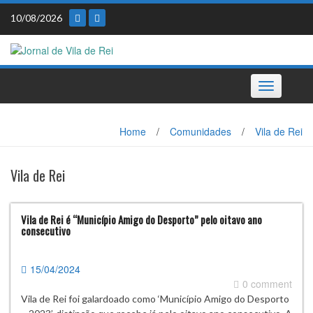
Skip
10/08/2026
to
content
Toggle
navigation
Home
/
Comunidades
/
Vila de Rei
Vila de Rei
Vila de Rei é “Município Amigo do Desporto” pelo oitavo ano
consecutivo
15/04/2024
0 comment
Vila de Rei foi galardoado como ‘Município Amigo do Desporto