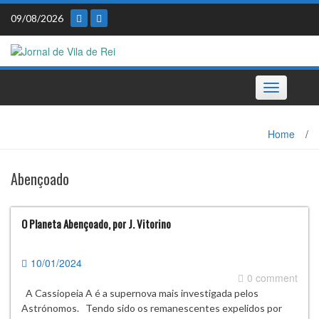
Skip
09/08/2026
to
content
Toggle
navigation
Home
/
Abençoado
O Planeta Abençoado, por J. Vitorino
10/01/2024
0 comment
A Cassiopeia A é a supernova mais investigada pelos
Astrónomos. Tendo sido os remanescentes expelidos por