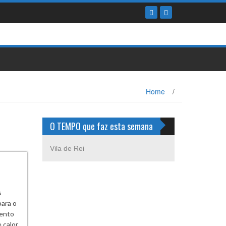
Home
/
O TEMPO que faz esta semana
Vila de Rei
s
para o
mento
calor,