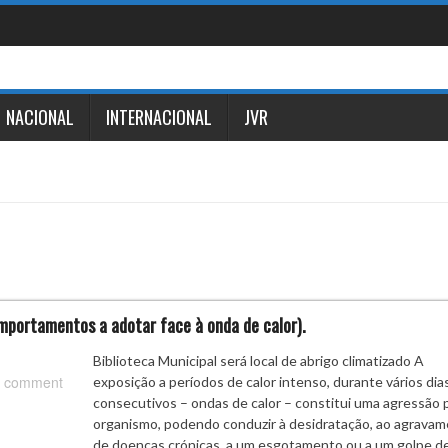
NACIONAL
INTERNACIONAL
JVR
omportamentos a adotar face à onda de calor).
Biblioteca Municipal será local de abrigo climatizado A
 comment
exposição a períodos de calor intenso, durante vários dia
consecutivos – ondas de calor – constitui uma agressão 
organismo, podendo conduzir à desidratação, ao agrava
de doenças crónicas, a um esgotamento ou a um golpe de 