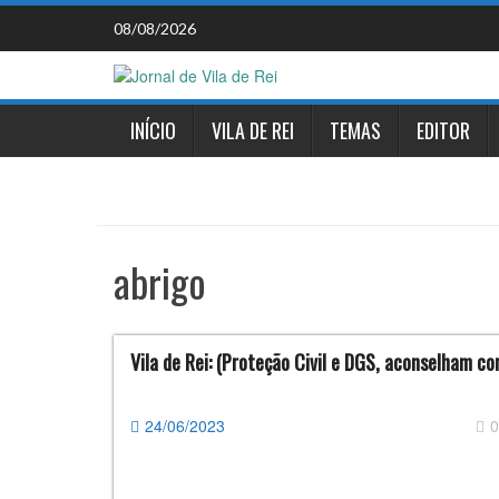
Skip
08/08/2026
to
content
INÍCIO
VILA DE REI
TEMAS
EDITOR
abrigo
Vila de Rei: (Proteção Civil e DGS, aconselham c
24/06/2023
0