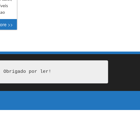
íveis
 ao
ore >>
Obrigado por ler!