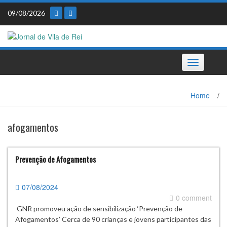
Skip
09/08/2026
to
content
Toggle
navigation
Home
/
afogamentos
Prevenção de Afogamentos
07/08/2024
0 comment
GNR promoveu ação de sensibilização ‘Prevenção de
Afogamentos’ Cerca de 90 crianças e jovens participantes das