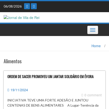
Skip
06/08/2026
to
content
Toggle
navigation
Home
/
Alimentos
ORDEM DE SACER PROMOVEU UM JANTAR SOLIDÁRIO EM ÉVORA
19/11/2024
0 comment
INICIATIVA TEVE UMA FORTE ADESÃO E JUNTOU
CENTENAS DE BENS ALIMENTARES A Lugar-Tenência da