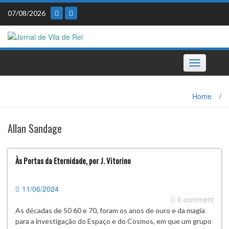
Skip
07/08/2026
to
content
Toggle
navigation
Home
/
Allan Sandage
Às Portas da Eternidade, por J. Vitorino
11/06/2024
0 comment
As décadas de 50 60 e 70, foram os anos de ouro e da magia
para a investigação do Espaço e do Cosmos, em que um grupo