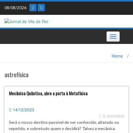
Skip
08/08/2026
to
content
Toggle
navigation
Home
/
astrofísica
Mecânica Quântica, abre a porta à Metafísica
14/12/2023
0 comment
Será o nosso destino passível de ser conhecido, alterado ou
repetido, e sobretudo quem o decidirá? Talvez a mecânica