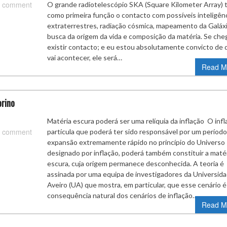
 comment
O grande radiotelescópio SKA (Square Kilometer Array) 
como primeira função o contacto com possíveis inteligên
extraterrestres, radiação cósmica, mapeamento da Galáxi
busca da origem da vida e composição da matéria. Se che
existir contacto; e eu estou absolutamente convicto de 
vai acontecer, ele será…
Read M
orino
Matéria escura poderá ser uma relíquia da inflação O infla
 comment
partícula que poderá ter sido responsável por um período
expansão extremamente rápido no princípio do Universo
designado por inflação, poderá também constituir a maté
escura, cuja origem permanece desconhecida. A teoria é
assinada por uma equipa de investigadores da Universid
Aveiro (UA) que mostra, em particular, que esse cenário 
consequência natural dos cenários de inflação…
Read M