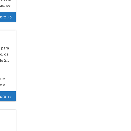
as; se
ore >>
 para
o, da
de 2,5
que
m a
ore >>
stre