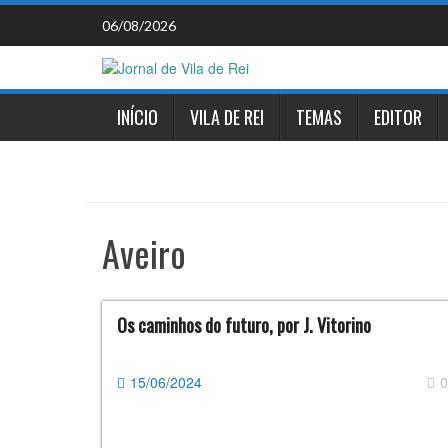
Skip
06/08/2026
to
content
INÍCIO
VILA DE REI
TEMAS
EDITOR
Aveiro
Os caminhos do futuro, por J. Vitorino
15/06/2024
0