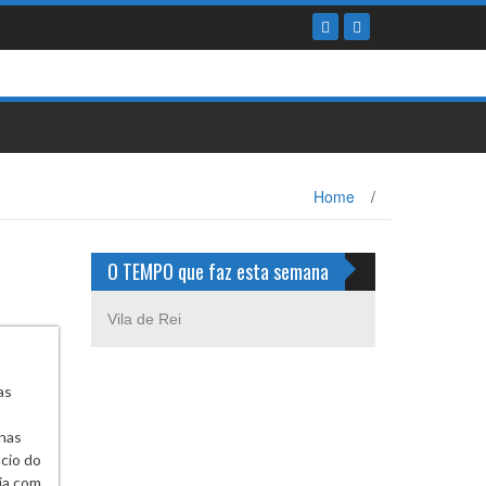
Home
/
O TEMPO que faz esta semana
Vila de Rei
as
 nas
cio do
cia com