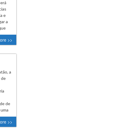
terá
cias
a e
gar a
que
ore >>
tão, a
 de
ria
ade de
é uma
ore >>