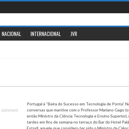
NACIONAL
INTERNACIONAL
JVR
Portugal à “Beira do Sucesso em Tecnologia de Ponta”. N
 comment
conversas que mantive com o Professor Mariano Gago (o
então Ministro da Ciência Tecnologia e Ensino Superior),
tardes em fins de semana no terraço do Bar do Hotel Palá
Estoril, aquele que considero ter sido o Ministro da Ciên