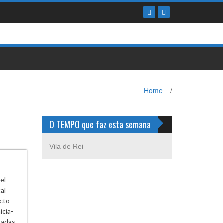
Home
/
O TEMPO que faz esta semana
Vila de Rei
el
al
acto
icia-
sadas