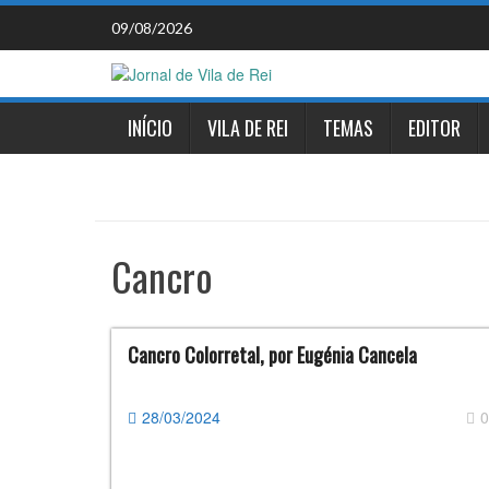
Skip
09/08/2026
to
content
INÍCIO
VILA DE REI
TEMAS
EDITOR
Cancro
Cancro Colorretal, por Eugénia Cancela
28/03/2024
0