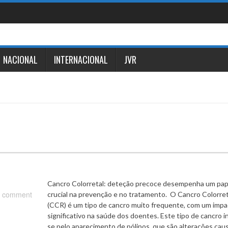
NACIONAL
INTERNACIONAL
JVR
Cancro Colorretal: deteção precoce desempenha um pap
 comment
crucial na prevenção e no tratamento. O Cancro Colorret
(CCR) é um tipo de cancro muito frequente, com um imp
significativo na saúde dos doentes. Este tipo de cancro in
se pelo aparecimento de pólipos, que são alterações cau