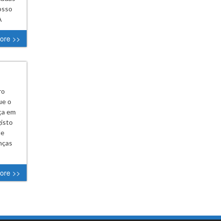
osso
A
ore >>
ro
ue o
nça em
gisto
de
nças
ore >>