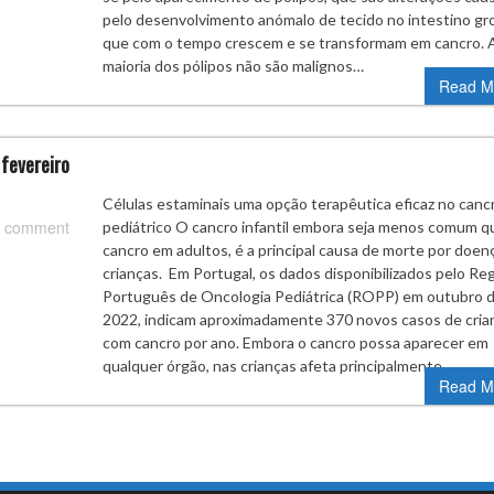
pelo desenvolvimento anómalo de tecido no intestino gr
que com o tempo crescem e se transformam em cancro. 
maioria dos pólipos não são malignos…
Read M
 fevereiro
Células estaminais uma opção terapêutica eficaz no canc
 comment
pediátrico O cancro infantil embora seja menos comum q
cancro em adultos, é a principal causa de morte por doe
crianças. Em Portugal, os dados disponibilizados pelo Re
Português de Oncologia Pediátrica (ROPP) em outubro 
2022, indicam aproximadamente 370 novos casos de cria
com cancro por ano. Embora o cancro possa aparecer em
qualquer órgão, nas crianças afeta principalmente…
Read M