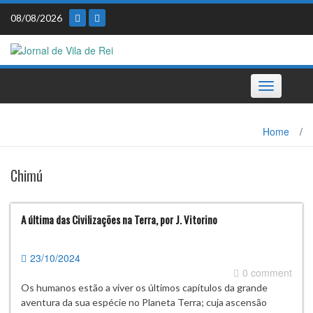
Skip
08/08/2026
to
content
Toggle
navigation
Home
/
Chimú
A última das Civilizações na Terra, por J. Vitorino
23/10/2024
0 comment
Os humanos estão a viver os últimos capítulos da grande
aventura da sua espécie no Planeta Terra; cuja ascensão