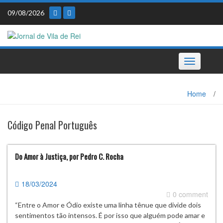
Skip
09/08/2026
to
content
Toggle
navigation
Home
/
Código Penal Português
Do Amor à Justiça, por Pedro C. Rocha
18/03/2024
0 comment
“Entre o Amor e Ódio existe uma linha tênue que divide dois
sentimentos tão intensos. É por isso que alguém pode amar e