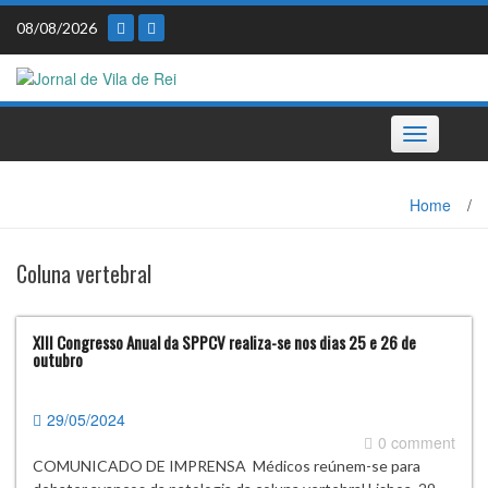
Skip
08/08/2026
to
content
Toggle
navigation
Home
/
Coluna vertebral
XIII Congresso Anual da SPPCV realiza-se nos dias 25 e 26 de
outubro
29/05/2024
0 comment
COMUNICADO DE IMPRENSA Médicos reúnem-se para