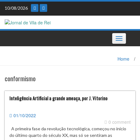
Skip
10/08/2026
to
content
Toggle
navigation
Home
/
conformismo
Inteligência Artificial a grande ameaça, por J. Vitorino
01/10/2022
0 comment
A primeira fase da revolução tecnológica, começou no início
do último quarto do século XX, mas só se sentiram as