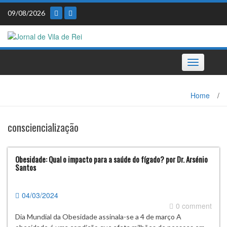
Skip
09/08/2026
to
content
Toggle
navigation
Home
/
consciencialização
Obesidade: Qual o impacto para a saúde do fígado? por Dr. Arsénio
Santos
04/03/2024
0 comment
Dia Mundial da Obesidade assinala-se a 4 de março A