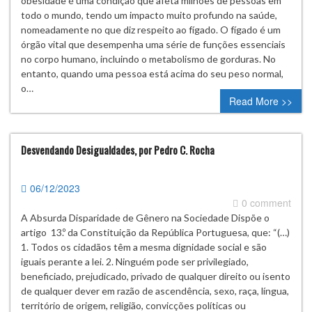
obesidade é uma condição que afeta milhões de pessoas em
todo o mundo, tendo um impacto muito profundo na saúde,
nomeadamente no que diz respeito ao fígado. O fígado é um
órgão vital que desempenha uma série de funções essenciais
no corpo humano, incluindo o metabolismo de gorduras. No
entanto, quando uma pessoa está acima do seu peso normal,
o…
Read More >>
Desvendando Desigualdades, por Pedro C. Rocha
06/12/2023
0 comment
A Absurda Disparidade de Gênero na Sociedade Dispõe o
artigo 13.º da Constituição da República Portuguesa, que: “(…)
1. Todos os cidadãos têm a mesma dignidade social e são
iguais perante a lei. 2. Ninguém pode ser privilegiado,
beneficiado, prejudicado, privado de qualquer direito ou isento
de qualquer dever em razão de ascendência, sexo, raça, língua,
território de origem, religião, convicções políticas ou