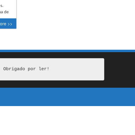
es.
ha de
ore >>
Obrigado por ler!