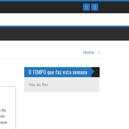
Home
/
O TEMPO que faz esta semana
Vila de Rei
 da
 de
 que