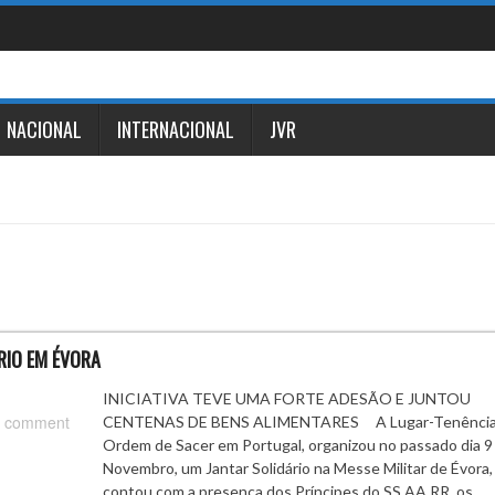
NACIONAL
INTERNACIONAL
JVR
RIO EM ÉVORA
INICIATIVA TEVE UMA FORTE ADESÃO E JUNTOU
 comment
CENTENAS DE BENS ALIMENTARES A Lugar-Tenência
Ordem de Sacer em Portugal, organizou no passado dia 9
Novembro, um Jantar Solidário na Messe Militar de Évora,
contou com a presença dos Príncipes do SS.AA.RR. os