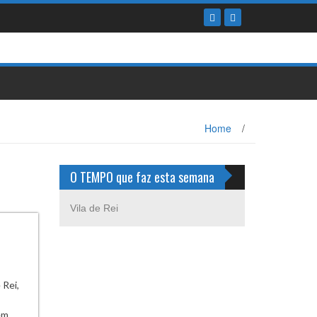
Home
/
O TEMPO que faz esta semana
Vila de Rei
 Rei,
em